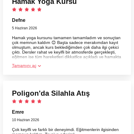
Hamak Yoga Kursu
Defne
5 Haziran 2026
Hamak yoga kursunu tamamen tamamladım ve sonuçtan
çok memnun kaldım 😊 Başta sadece merakımdan kayıt
olmuştum, ancak kurs beklediğimden çok daha ilgi çekici
çıktı. Dersler rahat ve keyifli bir atmosferde gerçekleşti,
eğitmen ise tüm hareketleri dikkatlice açıkladı ve hamakta
yapılan pozları doğru şekilde uygulamam için yardımcı
Tamamını aç
oldu.
Poligon'da Silahla Atış
Emre
10 Haziran 2026
Çok keyifli ve farklı bir deneyimdi. Eğitmenlerin ilgisinden