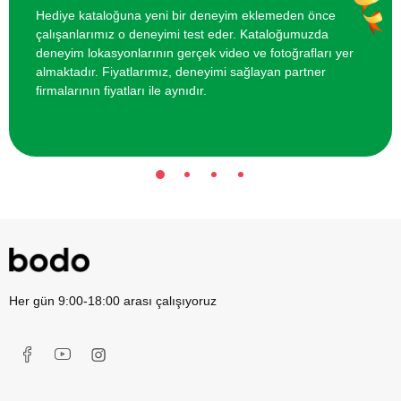
Hediye kataloğuna yeni bir deneyim eklemeden önce
çalışanlarımız o deneyimi test eder. Kataloğumuzda
Arkadaş Grubu için VR Sanal Gerçeklik
1400 TL
deneyim lokasyonlarının gerçek video ve fotoğrafları yer
Oyunu
almaktadır. Fiyatlarımız, deneyimi sağlayan partner
firmalarının fiyatları ile aynıdır.
Her gün 9:00-18:00 arası çalışıyoruz