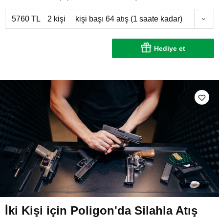
5760 TL
2 kişi
kişi başı 64 atış (1 saate kadar)
Hediye et
İki Kişi için Poligon'da Silahla Atış