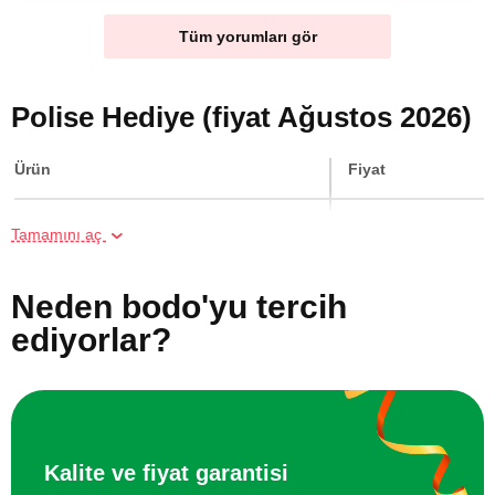
Tüm yorumları gör
Polise Hediye (fiyat Ağustos 2026)
Ürün
Fiyat
Grup Halinde Yoga Kursu
5760 TL
Tamamını aç
Hamak Yoga Kursu
5760 TL
Neden bodo'yu tercih
ediyorlar?
İki Kişi için Poligonda Tüfekle Atış
5760 TL
İki Kişi için Poligon'da Silahla Atış
4500 TL
Arkadaş Grubu için Sanal Gerçeklikte
2000 TL
Kalite ve fiyat garantisi
Kaçış Oyunu