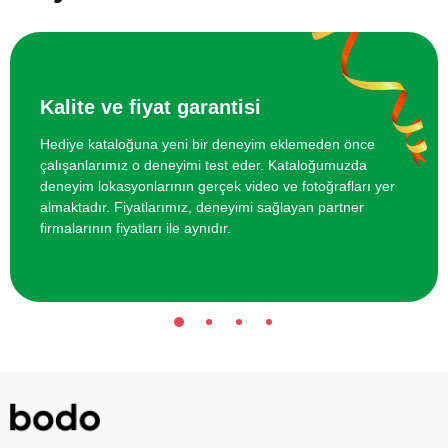
Oyunu
Online Suluboya Kursu
500 TL
Kalite ve fiyat garantisi
Online Temel Karakalem Kursu
750 TL
Hediye kataloğuna yeni bir deneyim eklemeden önce
çalışanlarımız o deneyimi test eder. Kataloğumuzda
Online Heykel Kursu
750 TL
deneyim lokasyonlarının gerçek video ve fotoğrafları yer
almaktadır. Fiyatlarımız, deneyimi sağlayan partner
Online Resim Kursu
750 TL
firmalarının fiyatları ile aynıdır.