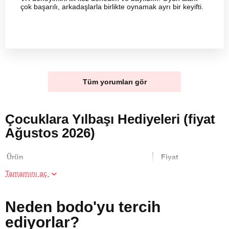
çok başarılı, arkadaşlarla birlikte oynamak ayrı bir keyifti.
Tüm yorumları gör
Çocuklara Yılbaşı Hediyeleri (fiyat
Ağustos 2026)
Ürün
Fiyat
Tamamını aç
Arkadaş Grubu için Sanal Gerçeklikte
2000 TL
Kaçış Oyunu
Neden bodo'yu tercih
ediyorlar?
Arkadaş Grubu için VR Sanal Gerçeklik
1400 TL