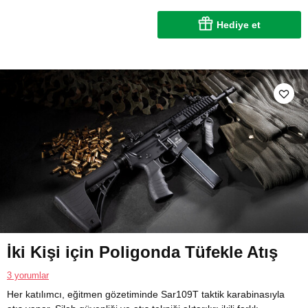
Hediye et
İki Kişi için Poligonda Tüfekle Atış
3 yorumlar
Her katılımcı, eğitmen gözetiminde Sar109T taktik karabinasıyla