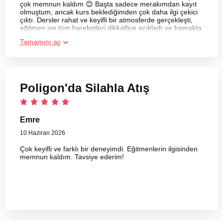
çok memnun kaldım 😊 Başta sadece merakımdan kayıt
olmuştum, ancak kurs beklediğimden çok daha ilgi çekici
çıktı. Dersler rahat ve keyifli bir atmosferde gerçekleşti,
eğitmen ise tüm hareketleri dikkatlice açıkladı ve hamakta
yapılan pozları doğru şekilde uygulamam için yardımcı
Tamamını aç
oldu.
Poligon'da Silahla Atış
Emre
10 Haziran 2026
Çok keyifli ve farklı bir deneyimdi. Eğitmenlerin ilgisinden
memnun kaldım. Tavsiye ederim!