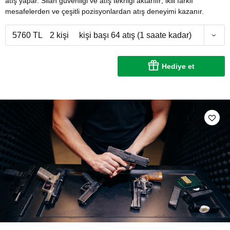
atış yapar. Silah güvenliği ve atış tekniği aktarılır; ikili farklı
mesafelerden ve çeşitli pozisyonlardan atış deneyimi kazanır.
5760 TL
2 kişi
kişi başı 64 atış (1 saate kadar)
Hediye et