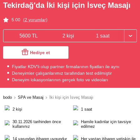
Tekirdağ'da İki kişi için İsveç Masajı
5.00
(2 yorumlar)
5600 TL
2 kişi
1 saat
Hediye et
Fiyatlar KDV'li olup partner firmalarının fiyatları ile aynı
Deneyimler çalışanlarımız tarafından test edilmiştir
Deneyim lokasyonlarının gerçek foto ve videoları
bodo
SPA ve Masaj
İki kişi için İsveç Masajı
2 kişi
1 saat
30.11.2026 tarihinden önce
Hamile kadınlar için tavsiye
kullanınız
edilmez
14 yaşından itibaren uygundur
Her yaştan itibaren yetişkin ile