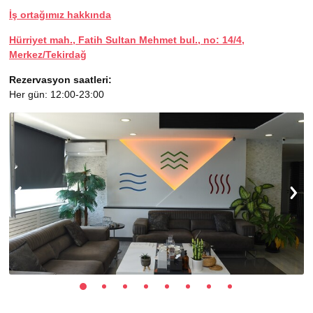
İş ortağımız hakkında
Hürriyet mah., Fatih Sultan Mehmet bul., no: 14/4,
Merkez/Tekirdağ
Rezervasyon saatleri:
Her gün: 12:00-23:00