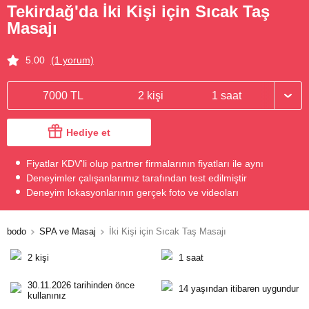
Tekirdağ'da İki Kişi için Sıcak Taş
Masajı
5.00
(1 yorum)
7000 TL
2 kişi
1 saat
Hediye et
Fiyatlar KDV'li olup partner firmalarının fiyatları ile aynı
Deneyimler çalışanlarımız tarafından test edilmiştir
Deneyim lokasyonlarının gerçek foto ve videoları
bodo
SPA ve Masaj
İki Kişi için Sıcak Taş Masajı
2 kişi
1 saat
30.11.2026 tarihinden önce
14 yaşından itibaren uygundur
kullanınız