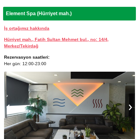
Element Spa (Hürriyet mah.)
İş ortağımız hakkında
Hürriyet mah., Fatih Sultan Mehmet bul., no: 14/4,
Merkez/Tekirdağ
Rezervasyon saatleri:
Her gün: 12:00-23:00