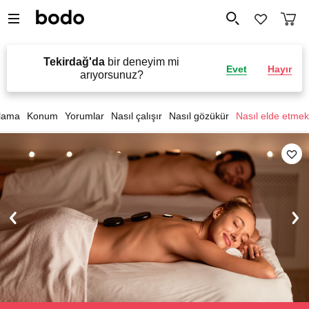
Tekirdağ'da
bir deneyim mi
Evet
Hayır
arıyorsunuz?
lama
Konum
Yorumlar
Nasıl çalışır
Nasıl gözükür
Nasıl elde etmek