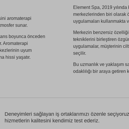
Element Spa, 2019 yılında 
merkezlerinden biri olarak ö
sini aromaterapi
uygulamaları kullanmakta ve
tmosfer sunar.
Merkezin benzersiz özelliğ
 Seans boyunca önceden
tekniklerini birleştiren özg
ır. Aromaterapi
uygulamalar, müşterinin ci
rkezlerinin uyum
seçilir.
 hissi yaşatır.
Bu uzmanlık ve yaklaşım sa
odaklılığı bir araya getiren k
Deneyimleri sağlayan iş ortaklarımızı özenle seçiyoru
hizmetlerin kalitesini kendimiz test ederiz.