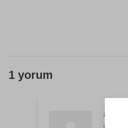
1 yorum
Zeynep
Çok profesyon