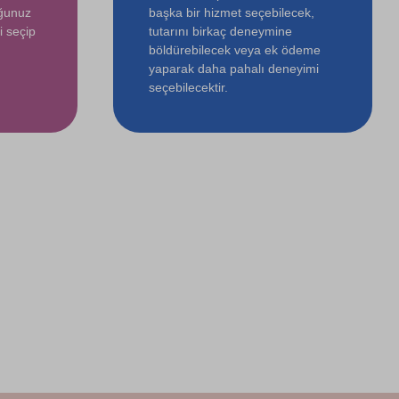
uğunuz
başka bir hizmet seçebilecek,
i seçip
tutarını birkaç deneymine
böldürebilecek veya ek ödeme
yaparak daha pahalı deneyimi
seçebilecektir.