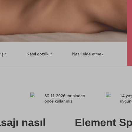
ışır
Nasıl gözükür
Nasıl elde etmek
30.11.2026 tarihinden
14 yaş
önce kullanınız
uygun
sajı nasıl
Element Sp