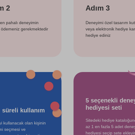
m 2
Adım 3
 en pahalı deneyimin
Deneyimi özel tasarım ku
i ödemeniz gerekmektedir
veya elektronik hediye kart
hediye ediniz
5 seçenekli dene
hediyesi seti
 süreli kullanım
Sitedeki hediye kataloğu
i kullanacak olan kişinin
az 1 en fazla 5 adet dene
mi seçmesi ve
hediyesi seçip sete ekleyin