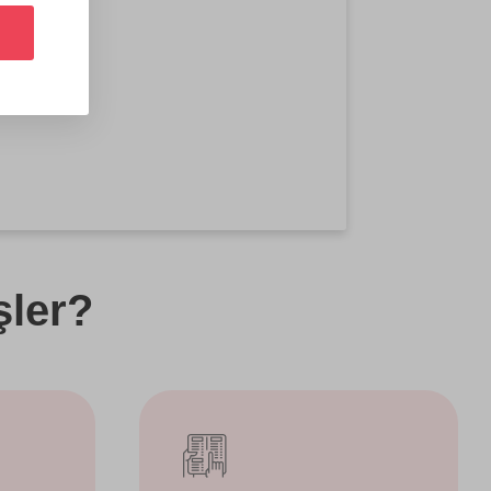
şler?