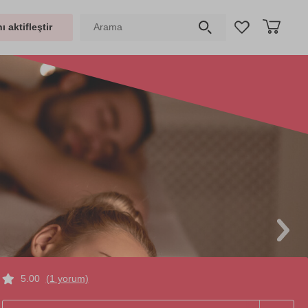
ı aktifleştir
5.00
(1 yorum)