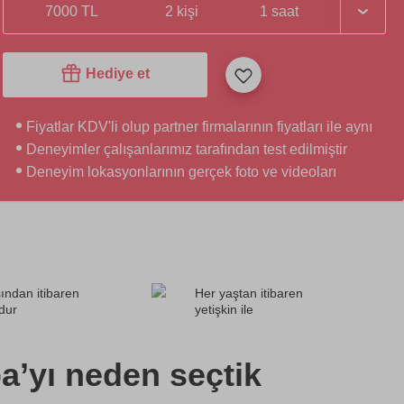
7000 TL
2 kişi
1 saat
Hediye et
Fiyatlar KDV'li olup partner firmalarının fiyatları ile aynı
Deneyimler çalışanlarımız tarafından test edilmiştir
Deneyim lokasyonlarının gerçek foto ve videoları
ından itibaren
Her yaştan itibaren
dur
yetişkin ile
a’yı neden seçtik