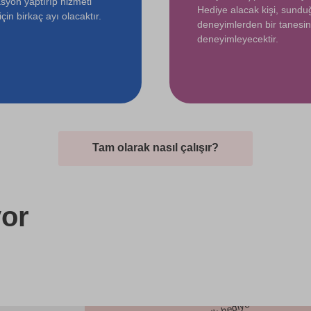
syon yaptırıp hizmeti
Hediye alacak kişi, sund
çin birkaç ayı olacaktır.
deneyimlerden bir tanesin
deneyimleyecektir.
Tam olarak nasıl çalışır?
or