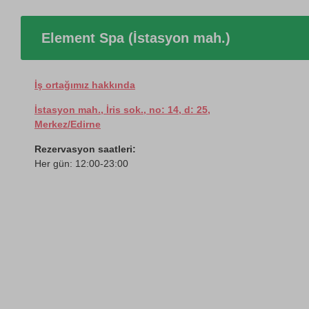
Element Spa (İstasyon mah.)
İş ortağımız hakkında
İstasyon mah., İris sok., no: 14, d: 25,
Merkez/Edirne
Rezervasyon saatleri:
Her gün: 12:00-23:00