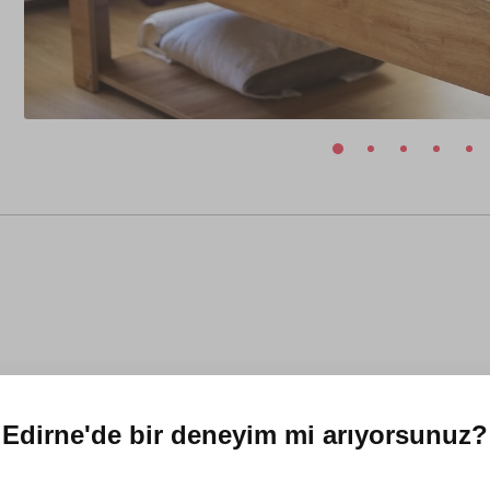
Edirne'de
bir deneyim mi arıyorsunuz?
11 Kasım 2025
el, herşey eksiksiz özenle düşünülmüş temiz bir mekan.