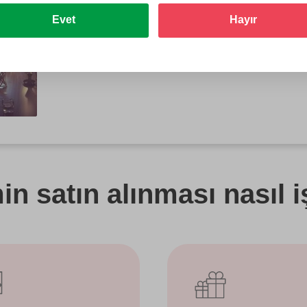
Evet
Hayır
n satın alınması nasıl i