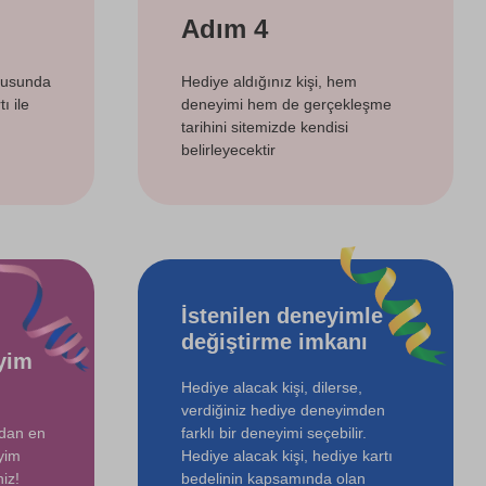
Adım 4
tusunda
Hediye aldığınız kişi, hem
ı ile
deneyimi hem de gerçekleşme
tarihini sitemizde kendisi
belirleyecektir
İstenilen deneyimle
değiştirme imkanı
yim
Hediye alacak kişi, dilerse,
verdiğiniz hediye deneyimden
ndan en
farklı bir deneyimi seçebilir.
yim
Hediye alacak kişi, hediye kartı
iz!
bedelinin kapsamında olan