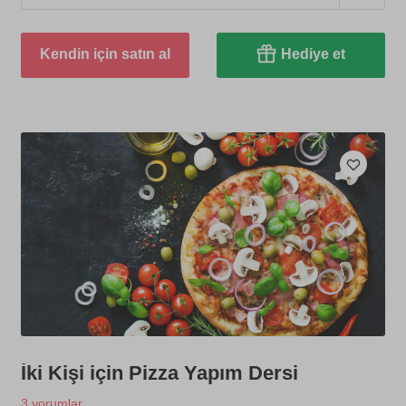
Kendin için satın al
Hediye et
İki Kişi için Pizza Yapım Dersi
3 yorumlar