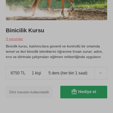
Binicilik Kursu
3 yorumlar
Binicilik kursu, katılımcılara güvenli ve kontrollü bir ortamda
temel ve ileri binicilik tekniklerini öğrenme fırsatı sunar; adım,
tırıs ve dörtnala çalışmaları eğitmen rehberliğinde uygulanır.
8750 TL
1 kişi
5 ders (her biri 1 saat)
Hediye et
Dört mevsim kullanılabilir