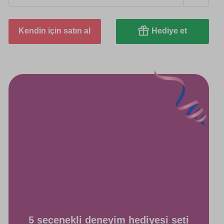
Kendin için satın al
Hediye et
5 seçenekli deneyim hediyesi seti