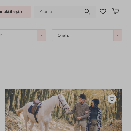
ı aktifleştir
er
Sırala