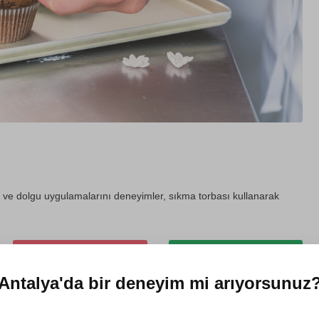
ema ve dolgu uygulamalarını deneyimler, sıkma torbası kullanarak
Kendin için satın al
Hediye et
Antalya'da
bir deneyim mi arıyorsunuz