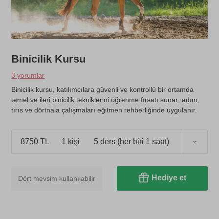
Binicilik Kursu
3 yorumlar
Binicilik kursu, katılımcılara güvenli ve kontrollü bir ortamda
temel ve ileri binicilik tekniklerini öğrenme fırsatı sunar; adım,
tırıs ve dörtnala çalışmaları eğitmen rehberliğinde uygulanır.
8750 TL
1 kişi
5 ders (her biri 1 saat)
Hediye et
Dört mevsim kullanılabilir