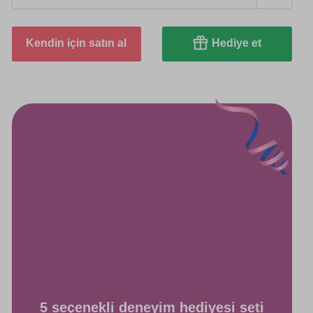
Kendin için satın al
Hediye et
5 seçenekli deneyim hediyesi seti