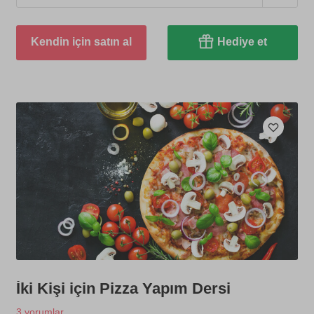
Kendin için satın al
Hediye et
İki Kişi için Pizza Yapım Dersi
3 yorumlar