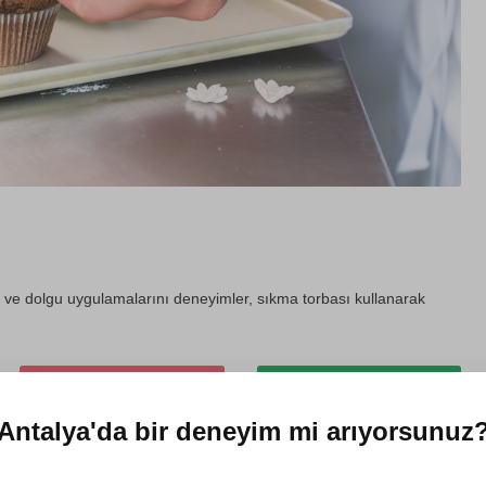
ema ve dolgu uygulamalarını deneyimler, sıkma torbası kullanarak
Kendin için satın al
Hediye et
Antalya'da
bir deneyim mi arıyorsunuz