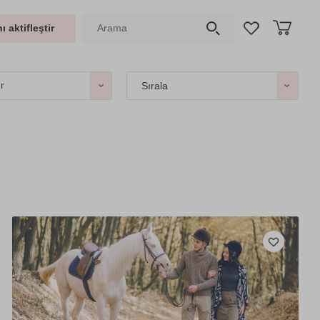
ı aktifleştir
er
Sırala