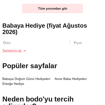
Tüm yorumları gör
Babaya Hediye (fiyat Ağustos
2026)
Ürün
Fiyat
Tamamını aç
Aile için Gün Doğumunda Kumsalda At
7000 TL
Gezisi
Popüler sayfalar
Binicilik Kursu
8750 TL
Babaya Doğum Günü Hediyeleri
Anne Baba Hediyeleri
Erkeğe Hediye
Aile için Ormanda At Gezisi
7000 TL
Neden bodo'yu tercih
İki Kişi için San Sebastian Cheesecake
4000 TL
Yapım Dersi