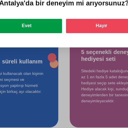
ediyorlar?
Antalya'da
bir deneyim mi arıyorsunuz
Evet
Hayır
5 seçenekli dene
hediyesi seti
 süreli kullanım
Sitedeki hediye kataloğu
i kullanacak olan kişinin
az 1 en fazla 5 adet dene
mi seçmesi ve
hediyesi seçip sete ekleyin
syon yaptırıp hizmeti
Hediye alacak kişi, sund
çin birkaç ayı olacaktır.
deneyimlerden bir tanesin
deneyimleyecektir.