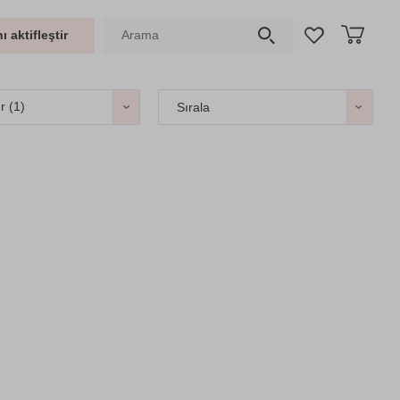
ı aktifleştir
er
(1)
Sırala