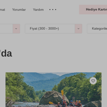
Hediye Kartın
imat
Yorumlar
Yardım
Fiyat (
300 - 3000+
)
Kategoril
'da