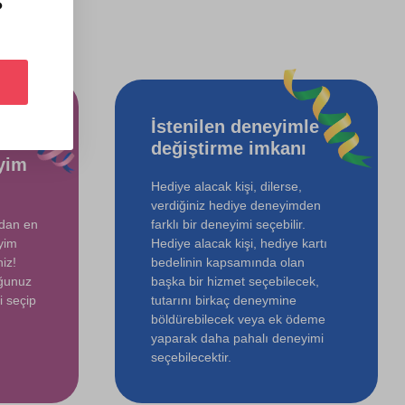
?
İstenilen deneyimle
değiştirme imkanı
yim
Hediye alacak kişi, dilerse,
verdiğiniz hediye deneyimden
ndan en
farklı bir deneyimi seçebilir.
yim
Hediye alacak kişi, hediye kartı
iz!
bedelinin kapsamında olan
uğunuz
başka bir hizmet seçebilecek,
i seçip
tutarını birkaç deneymine
böldürebilecek veya ek ödeme
yaparak daha pahalı deneyimi
seçebilecektir.