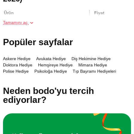
Ürün
Fiyat
Tamamını aç
İki Kişi için Airsoft Poligonunda Atış
2000 TL
Deneyimi
Popüler sayfalar
Online Suluboya Kursu
500 TL
Askere Hediye
Avukata Hediye
Diş Hekimine Hediye
Doktora Hediye
Hemşireye Hediye
Mimara Hediye
Online Temel Karakalem Kursu
750 TL
Polise Hediye
Psikoloğa Hediye
Tıp Bayramı Hediyeleri
Online Heykel Kursu
750 TL
Neden bodo'yu tercih
ediyorlar?
Online Resim Kursu
750 TL
Online Temel Sanat Tarihi Eğitimi
750 TL