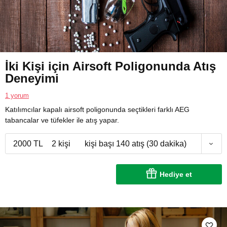
İki Kişi için Airsoft Poligonunda Atış
Deneyimi
1 yorum
Katılımcılar kapalı airsoft poligonunda seçtikleri farklı AEG
tabancalar ve tüfekler ile atış yapar.
2000 TL
2 kişi
kişi başı 140 atış (30 dakika)
Hediye et