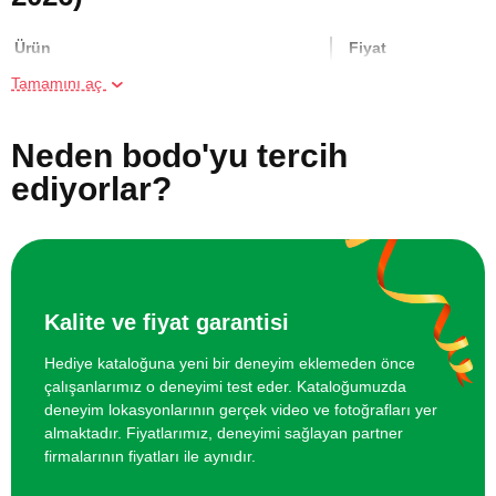
Ürün
Fiyat
Tamamını aç
İki Kişi için Airsoft Poligonunda Atış
2000 TL
Deneyimi
Neden bodo'yu tercih
ediyorlar?
Online Suluboya Kursu
500 TL
Online Temel Karakalem Kursu
750 TL
Online Heykel Kursu
750 TL
Kalite ve fiyat garantisi
Hediye kataloğuna yeni bir deneyim eklemeden önce
Online Resim Kursu
750 TL
çalışanlarımız o deneyimi test eder. Kataloğumuzda
deneyim lokasyonlarının gerçek video ve fotoğrafları yer
Online Temel Sanat Tarihi Eğitimi
750 TL
almaktadır. Fiyatlarımız, deneyimi sağlayan partner
firmalarının fiyatları ile aynıdır.