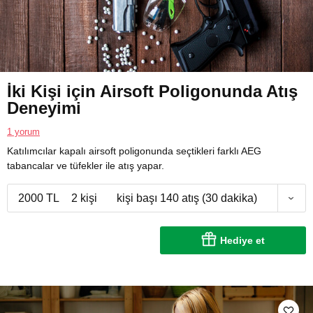
İki Kişi için Airsoft Poligonunda Atış
Deneyimi
1 yorum
Katılımcılar kapalı airsoft poligonunda seçtikleri farklı AEG
tabancalar ve tüfekler ile atış yapar.
2000 TL
2 kişi
kişi başı 140 atış (30 dakika)
Hediye et