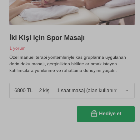
İki Kişi için Spor Masajı
1 yorum
Özel manuel terapi yöntemleriyle kas gruplarına uygulanan
derin doku masajı, gerginlikten birlikte arınmak isteyen
katılımcılara yenilenme ve rahatlama deneyimi yaşatır.
6800 TL
2 kişi
1 saat masaj (alan kullanımı 2,5 saat)
Hediye et