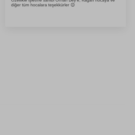
Özellikle işletme sahibi Orhan Bey’e, Kağan hocaya ve
diğer tüm hocalara teşekkürler 😊