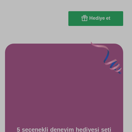
Hediye et
5 seçenekli deneyim hediyesi seti