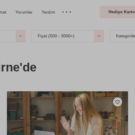
Hediye Kartın
imat
Yorumlar
Yardım
Fiyat (
500 - 3000+
)
Kategoril
irne'de