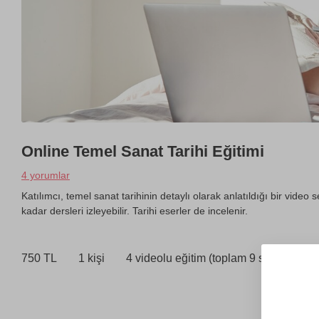
Online Temel Sanat Tarihi Eğitimi
4 yorumlar
Katılımcı, temel sanat tarihinin detaylı olarak anlatıldığı bir video s
kadar dersleri izleyebilir. Tarihi eserler de incelenir.
750 TL
1 kişi
4 videolu eğitim (toplam 9 saat)