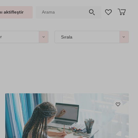
ı aktifleştir
er
Sırala