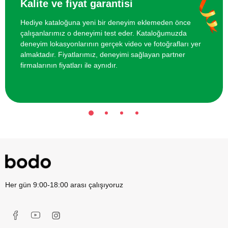
Kalite ve fiyat garantisi
Hediye kataloğuna yeni bir deneyim eklemeden önce
İki Kişi için Heykel Atölyesi
700 TL
çalışanlarımız o deneyimi test eder. Kataloğumuzda
deneyim lokasyonlarının gerçek video ve fotoğrafları yer
Online Suluboya Kursu
500 TL
almaktadır. Fiyatlarımız, deneyimi sağlayan partner
firmalarının fiyatları ile aynıdır.
Her gün 9:00-18:00 arası çalışıyoruz