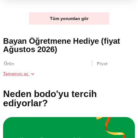
Tüm yorumları gör
Bayan Öğretmene Hediye (fiyat
Ağustos 2026)
Ürün
Fiyat
Tamamını aç
Arkadaş Grubu için VR Sanal Gerçeklik
1600 TL
Oyunu
Neden bodo'yu tercih
ediyorlar?
İki kişi için Mum Yapımı Atölyesi
900 TL
İki Kişi için Seramik Atölyesi
1200 TL
İki Kişi için Resim Atölyesi
800 TL