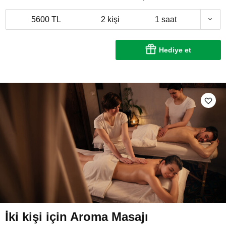
5600 TL
2 kişi
1 saat
Hediye et
İki kişi için Aroma Masajı