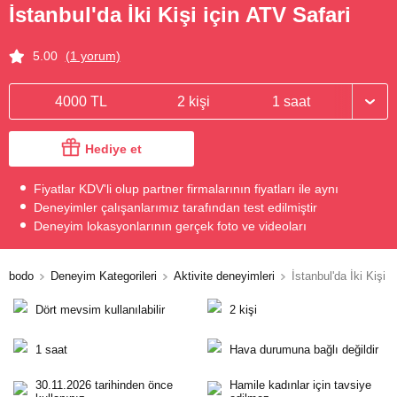
İstanbul'da İki Kişi için ATV Safari
5.00
(1 yorum)
4000 TL
2 kişi
1 saat
Hediye et
Fiyatlar KDV'li olup partner firmalarının fiyatları ile aynı
Deneyimler çalışanlarımız tarafından test edilmiştir
Deneyim lokasyonlarının gerçek foto ve videoları
bodo
Deneyim Kategorileri
Aktivite deneyimleri
İstanbul'da İki Kişi 
Dört mevsim kullanılabilir
2 kişi
1 saat
Hava durumuna bağlı değildir
30.11.2026 tarihinden önce
Hamile kadınlar için tavsiye