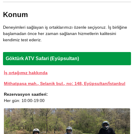
Konum
Deneyimleri sağlayan iş ortaklarımızı özenle seçiyoruz. İş birliğine
başlamadan önce her zaman sağlanan hizmetlerin kalitesini
kendimiz test ederiz.
Göktürk ATV Safari (Eyüpsultan)
İş ortağımız hakkında
Mithatpaşa mah., Selanik bul., no: 148, Eyüpsultan/İstanbul
Rezervasyon saatleri:
Her gün: 10:00-19:00