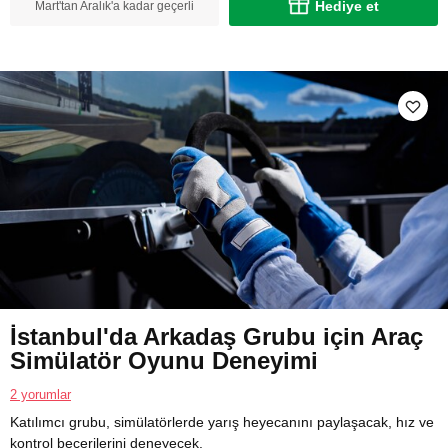
Hediye et
Mart'tan Aralık'a kadar geçerli
İstanbul'da Arkadaş Grubu için Araç
Simülatör Oyunu Deneyimi
2 yorumlar
Katılımcı grubu, simülatörlerde yarış heyecanını paylaşacak, hız ve
kontrol becerilerini deneyecek.