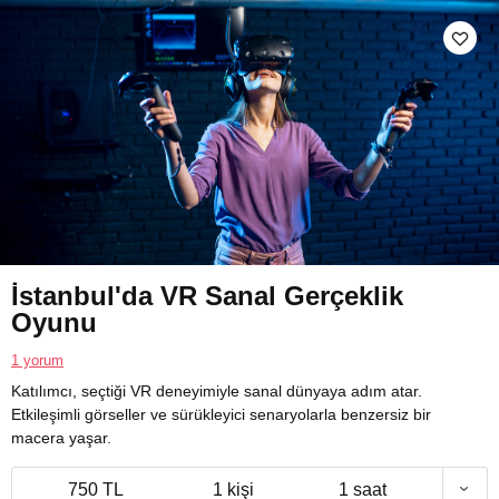
İstanbul'da VR Sanal Gerçeklik
Oyunu
1 yorum
Katılımcı, seçtiği VR deneyimiyle sanal dünyaya adım atar.
Etkileşimli görseller ve sürükleyici senaryolarla benzersiz bir
macera yaşar.
750 TL
1 kişi
1 saat