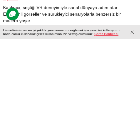
Katılımcı, seçtiği VR deneyimiyle sanal dünyaya adım atar.
Etkileşimli görseller ve sürükleyici senaryolarla benzersiz bir
macera yaşar.
Hizmetlerimizden en iyi şekilde yararlanmanızı sağlamak için çerezleri kullanıyoruz.
bodo.com'u kullanarak çerez kullanımına izin vermiş olursunuz.
Çerez Politikası
750 TL
1 kişi
1 saat
Hediye et