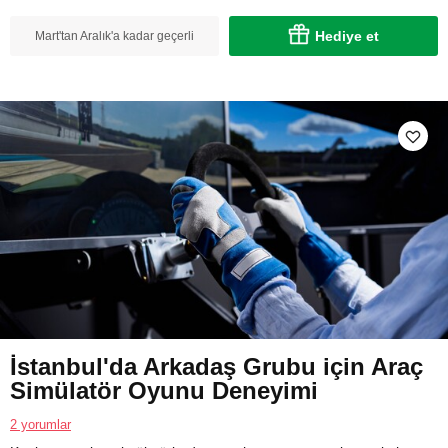
Hediye et
Mart'tan Aralık'a kadar geçerli
İstanbul'da Arkadaş Grubu için Araç
Simülatör Oyunu Deneyimi
2 yorumlar