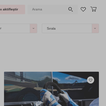
ı aktifleştir
er
Sırala