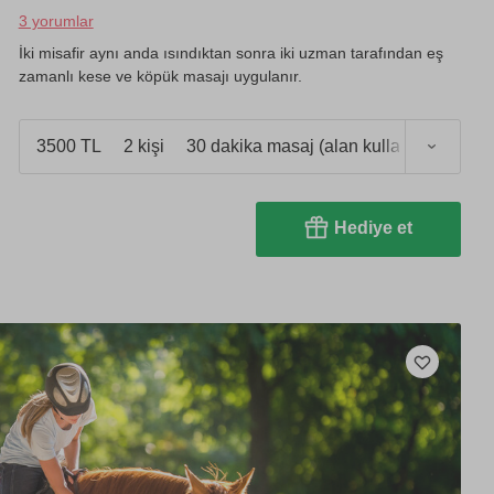
3 yorumlar
İki misafir aynı anda ısındıktan sonra iki uzman tarafından eş
zamanlı kese ve köpük masajı uygulanır.
3500 TL
2 kişi
30 dakika masaj (alan kullanımı 1 saat)
Hediye et