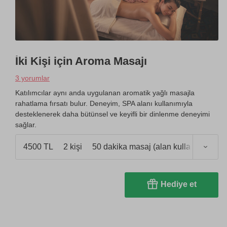
İki Kişi için Aroma Masajı
3 yorumlar
Katılımcılar aynı anda uygulanan aromatik yağlı masajla
rahatlama fırsatı bulur. Deneyim, SPA alanı kullanımıyla
desteklenerek daha bütünsel ve keyifli bir dinlenme deneyimi
sağlar.
4500 TL
2 kişi
50 dakika masaj (alan kullanımı 1 saa
Hediye et