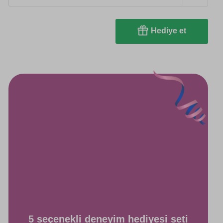
Hediye et
5 seçenekli deneyim hediyesi seti