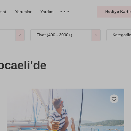
Hediye Kartın
imat
Yorumlar
Yardım
Fiyat (
400 - 3000+
)
Kategoril
caeli'de