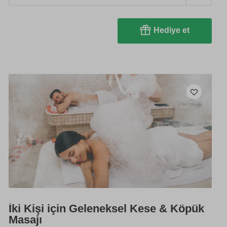
Hediye et
İki Kişi için Geleneksel Kese & Köpük
Masajı