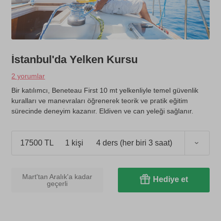
İstanbul'da Yelken Kursu
2 yorumlar
Bir katılımcı, Beneteau First 10 mt yelkenliyle temel güvenlik
kuralları ve manevraları öğrenerek teorik ve pratik eğitim
sürecinde deneyim kazanır. Eldiven ve can yeleği sağlanır.
t)
17500 TL
1 kişi
4 ders (her biri 3 saat)
Mart'tan Aralık'a kadar
Hediye et
geçerli