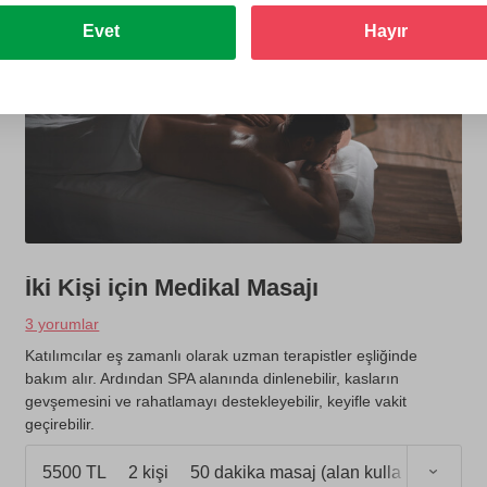
Evet
Hayır
İki Kişi için Medikal Masajı
3 yorumlar
Katılımcılar eş zamanlı olarak uzman terapistler eşliğinde
bakım alır. Ardından SPA alanında dinlenebilir, kasların
gevşemesini ve rahatlamayı destekleyebilir, keyifle vakit
geçirebilir.
5500 TL
2 kişi
50 dakika masaj (alan kullanımı 1 saat