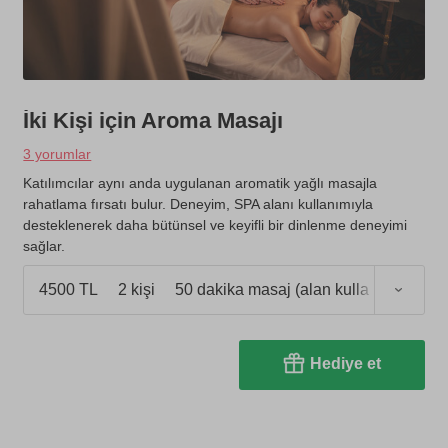
İki Kişi için Aroma Masajı
3 yorumlar
Katılımcılar aynı anda uygulanan aromatik yağlı masajla
rahatlama fırsatı bulur. Deneyim, SPA alanı kullanımıyla
desteklenerek daha bütünsel ve keyifli bir dinlenme deneyimi
sağlar.
4500 TL
2 kişi
50 dakika masaj (alan kullanımı 1 saat
Hediye et