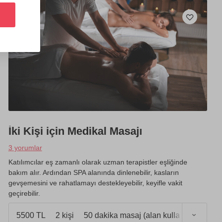
İki Kişi için Medikal Masajı
3 yorumlar
Katılımcılar eş zamanlı olarak uzman terapistler eşliğinde
bakım alır. Ardından SPA alanında dinlenebilir, kasların
gevşemesini ve rahatlamayı destekleyebilir, keyifle vakit
geçirebilir.
5500 TL
2 kişi
50 dakika masaj (alan kullanımı 1 saat)