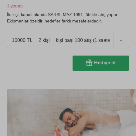
1 yorum
İki kişi, kapalı alanda SARSILMAZ 109T tüfekle atış yapar.
Ekipmanlar özeldir, hedefler farklı mesafelerdedir.
10000 TL
2 kişi
kişi başı 100 atış (1 saate kadar)
Hediye et