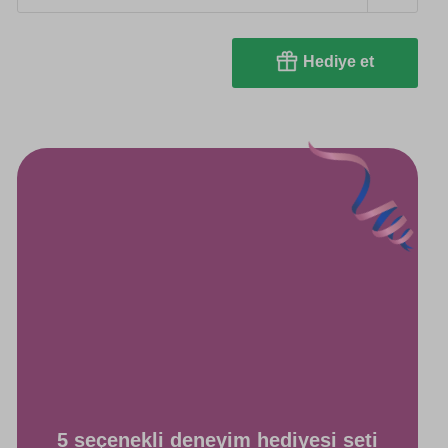
Hediye et
5 seçenekli deneyim hediyesi seti