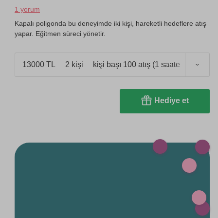
1 yorum
Kapalı poligonda bu deneyimde iki kişi, hareketli hedeflere atış
yapar. Eğitmen süreci yönetir.
13000 TL
2 kişi
kişi başı 100 atış (1 saate kadar)
Hediye et