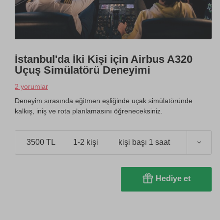
İstanbul'da İki Kişi için Airbus A320
Uçuş Simülatörü Deneyimi
2 yorumlar
Deneyim sırasında eğitmen eşliğinde uçak simülatöründe
kalkış, iniş ve rota planlamasını öğreneceksiniz.
3500 TL
1-2 kişi
kişi başı 1 saat
Hediye et