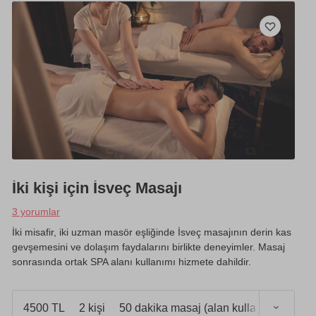
İki kişi için İsveç Masajı
3 yorumlar
İki misafir, iki uzman masör eşliğinde İsveç masajının derin kas
gevşemesini ve dolaşım faydalarını birlikte deneyimler. Masaj
sonrasında ortak SPA alanı kullanımı hizmete dahildir.
4500 TL
2 kişi
50 dakika masaj (alan kullanımı 1 saat)