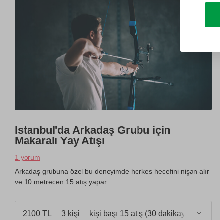
İstanbul'da Arkadaş Grubu için
Makaralı Yay Atışı
1 yorum
Arkadaş grubuna özel bu deneyimde herkes hedefini nişan alır
ve 10 metreden 15 atış yapar.
2100 TL
3 kişi
kişi başı 15 atış (30 dakikaya kadar)