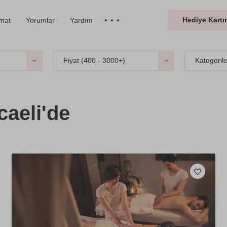
Hediye Kartın
imat
Yorumlar
Yardım
Fiyat (
400 - 3000+
)
Kategoril
aeli'de