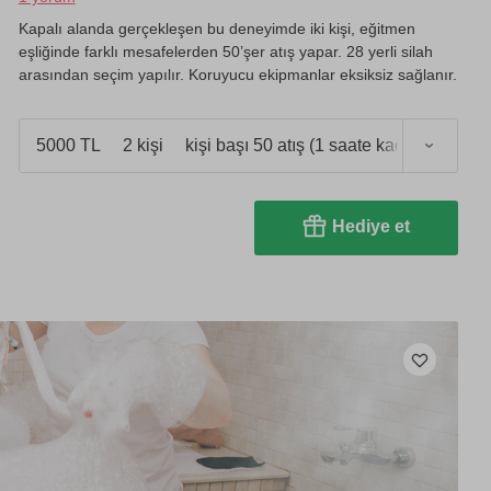
Kapalı alanda gerçekleşen bu deneyimde iki kişi, eğitmen
eşliğinde farklı mesafelerden 50’şer atış yapar. 28 yerli silah
arasından seçim yapılır. Koruyucu ekipmanlar eksiksiz sağlanır.
5000 TL
2 kişi
kişi başı 50 atış (1 saate kadar)
Hediye et