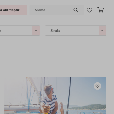
ı aktifleştir
er
Sırala