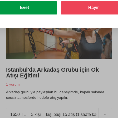
Evet
Hayır
Istanbul'da Arkadaş Grubu için Ok
Atışı Eğitimi
1 yorum
Arkadaş grubuyla paylaşılan bu deneyimde, kapalı salonda
sessiz atmosferde hedefe atış yapılır.
1650 TL
3 kişi
kişi başı 15 atış (1 saate kadar)