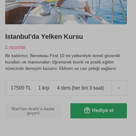
İstanbul'da Yelken Kursu
2 yorumlar
Bir katılımcı, Beneteau First 10 mt yelkenliyle temel güvenlik
kuralları ve manevraları öğrenerek teorik ve pratik eğitim
sürecinde deneyim kazanır. Eldiven ve can yeleği sağlanır.
)
17500 TL
1 kişi
4 ders (her biri 3 saat)
Mart'tan Aralık'a kadar
Hediye et
geçerli