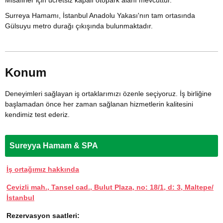
Misafirler için ücretsiz kapalı otopark alanı mevcuttur.
Surreya Hamamı, İstanbul Anadolu Yakası'nın tam ortasında
Gülsuyu metro durağı çıkışında bulunmaktadır.
Konum
Deneyimleri sağlayan iş ortaklarımızı özenle seçiyoruz. İş birliğine
başlamadan önce her zaman sağlanan hizmetlerin kalitesini
kendimiz test ederiz.
Sureyya Hamam & SPA
İş ortağımız hakkında
Cevizli mah., Tansel cad., Bulut Plaza, no: 18/1, d: 3, Maltepe/
İstanbul
Rezervasyon saatleri: