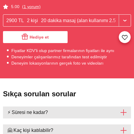
5.00
(1 yorum)
2900 TL
2 kişi
20 dakika masaj (alan kullanımı 2.5 saat)
Hediye et
Fiyatlar KDV'li olup partner firmalarının fiyatları ile aynı
Deneyimler çalışanlarımız tarafından test edilmiştir
Deneyim lokasyonlarının gerçek foto ve videoları
Sıkça sorulan sorular
⚡ Süresi ne kadar?
🤗 Kaç kişi katılabilir?