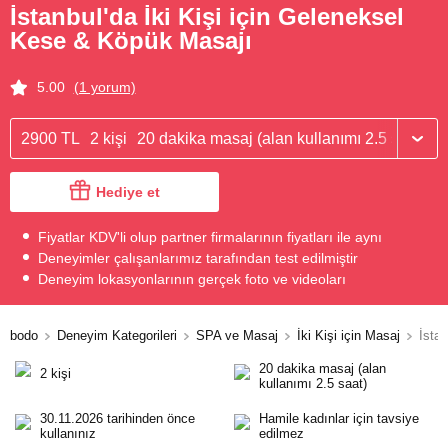
İstanbul'da İki Kişi için Geleneksel
Kese & Köpük Masajı
5.00
(1 yorum)
2900 TL
2 kişi
20 dakika masaj (alan kullanımı 2.5 saat)
Hediye et
Fiyatlar KDV'li olup partner firmalarının fiyatları ile aynı
Deneyimler çalışanlarımız tarafından test edilmiştir
Deneyim lokasyonlarının gerçek foto ve videoları
bodo
Deneyim Kategorileri
SPA ve Masaj
İki Kişi için Masaj
İsta
20 dakika masaj (alan
2 kişi
kullanımı 2.5 saat)
30.11.2026 tarihinden önce
Hamile kadınlar için tavsiye
kullanınız
edilmez