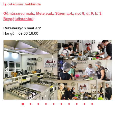
İş ortağımız hakkında
Gümüşsuyu mah., Mete cad., Süren apt., no: 8, d: 9, k: 3,
Beyoğlu/İstanbul
Rezervasyon saatleri:
Her gün: 09:00-18:00