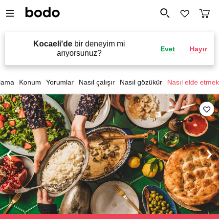
Kocaeli'de
bir deneyim mi
Evet
Hayır
arıyorsunuz?
lama
Konum
Yorumlar
Nasıl çalışır
Nasıl gözükür
Nasıl elde etmek