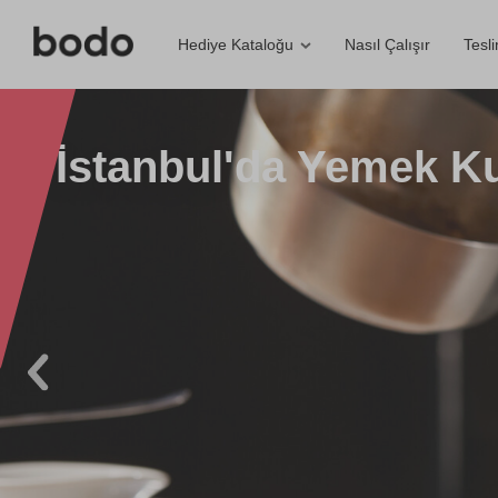
Nasıl Çalışır
Tesl
Hediye Kataloğu
İstanbul'da Yemek K