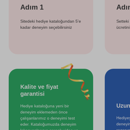
Adım 1
Adı
Sitedeki hediye kataloğundan 5'e
Setteki
kadar deneyim seçebilirsiniz
ücretin
Kalite ve fiyat
garantisi
Uzun
Hediye kataloğuna yeni bir
deneyim eklemeden önce
Hediyey
çalışanlarımız o deneyimi test
deneyi
eder. Kataloğumuzda deneyim
rezerva