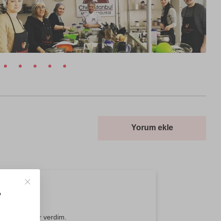
Yorum ekle
?
lduğuna karar verdim.