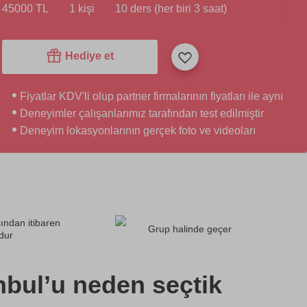
45000 TL
1 kişi
10 ders (her biri 3 saat)
Hediye et
Fiyatlar KDV'li olup partner firmalarının fiyatları ile aynı
Deneyimler çalışanlarımız tarafından test edilmiştir
Deneyim lokasyonlarının gerçek foto ve videoları
ından itibaren
Grup halinde geçer
dur
nbul’u neden seçtik