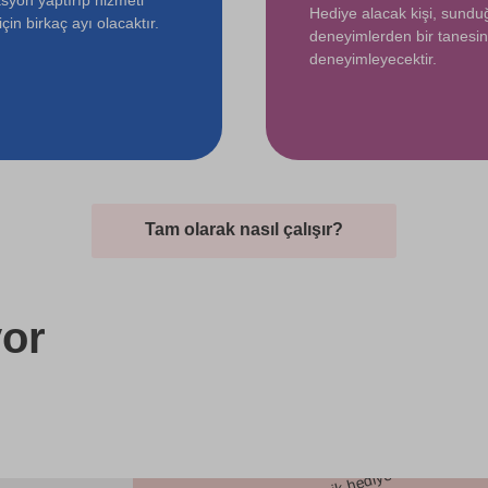
Hediye alacak kişi, sund
çin birkaç ayı olacaktır.
deneyimlerden bir tanesin
deneyimleyecektir.
Tam olarak nasıl çalışır?
or