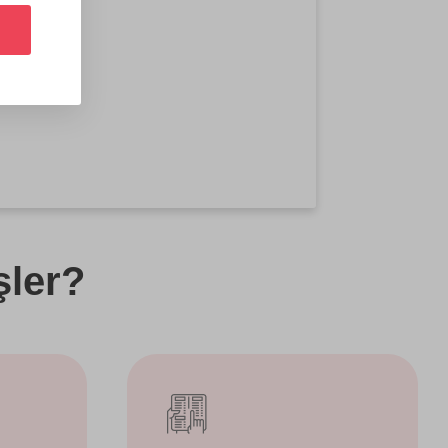
şler?