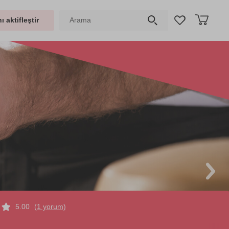
ı aktifleştir
5.00
(1 yorum)