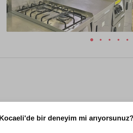
Kocaeli'de
bir deneyim mi arıyorsunuz
ir
17 Haziran 2024
raştırmalarım sonucunda İstanbul'da gidebileceğim en iyi okul bura o