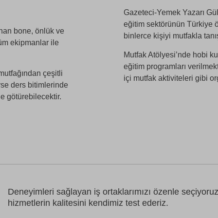
Gazeteci-Yemek Yazarı Gülh
eğitim sektörünün Türkiye ö
anan bone, önlük ve
binlerce kişiyi mutfakla tan
tüm ekipmanlar ile
Mutfak Atölyesi’nde hobi ku
eğitim programları verilmek
mutfağından çeşitli
içi mutfak aktiviteleri gibi 
rse ders bitimlerinde
 götürebilecektir.
Deneyimleri sağlayan iş ortaklarımızı özenle seçiyoru
hizmetlerin kalitesini kendimiz test ederiz.