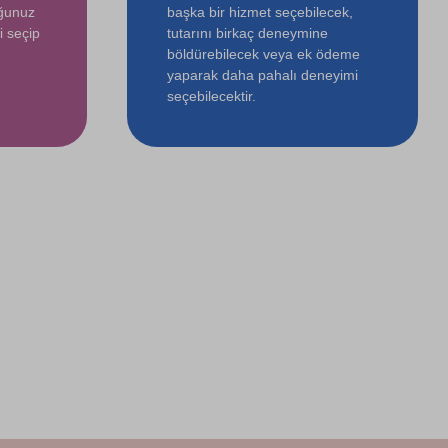
uğunuz
başka bir hizmet seçebilecek,
i seçip
tutarını birkaç deneymine
böldürebilecek veya ek ödeme
yaparak daha pahalı deneyimi
seçebilecektir.