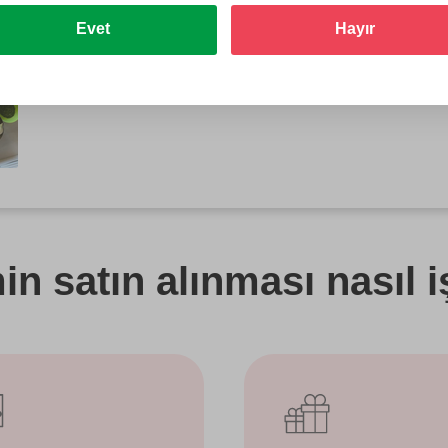
Evet
Hayır
n satın alınması nasıl i