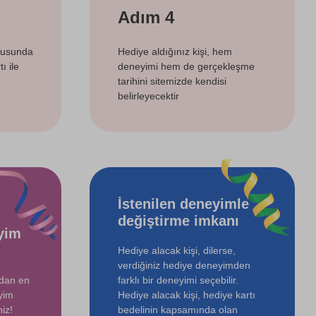
Adım 4
tusunda
Hediye aldığınız kişi, hem
ı ile
deneyimi hem de gerçekleşme
tarihini sitemizde kendisi
belirleyecektir
İstenilen deneyimle
değiştirme imkanı
yim
Hediye alacak kişi, dilerse,
verdiğiniz hediye deneyimden
ndan en
farklı bir deneyimi seçebilir.
yim
Hediye alacak kişi, hediye kartı
iz!
bedelinin kapsamında olan