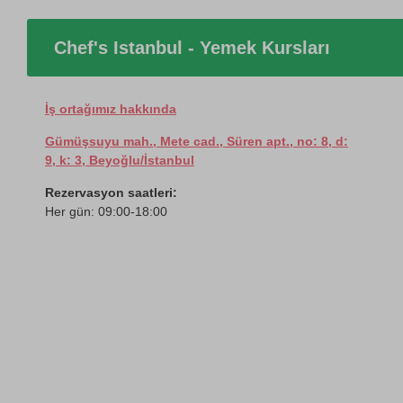
Chef's Istanbul - Yemek Kursları
İş ortağımız hakkında
Gümüşsuyu mah., Mete cad., Süren apt., no: 8, d:
9, k: 3, Beyoğlu/İstanbul
Rezervasyon saatleri:
Her gün: 09:00-18:00