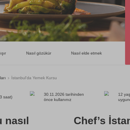
ışır
Nasıl gözükür
Nasıl elde etmek
arı
İstanbul'da Yemek Kursu
30.11.2026 tarihinden
12 yaş
 3 saat)
önce kullanınız
uygun
 nasıl
Chef’s İsta