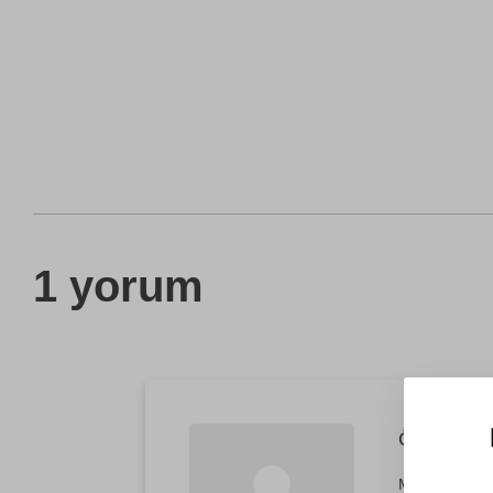
1 yorum
Özlem Dem
Muhteşemdi! A