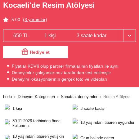
Kocaeli'de Resim Atölyesi
5.00
(3 yorumlar)
650 TL
1 kişi
3 saate kadar
Hediye et
Fiyatlar KDV'li olup partner firmalarının fiyatları ile aynı
Deneyimler çalışanlarımız tarafından test edilmiştir
Deneyim lokasyonlarının gerçek foto ve videoları
bodo
Deneyim Kategorileri
Sanatsal deneyimler
Resim Atölyesi
1 kişi
3 saate kadar
30.11.2026 tarihinden önce
18 yaşından itibaren uygundur
kullanınız
10 yaşından itibaren yetişkin
Grup halinde geçer