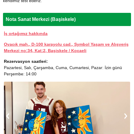
kendimiz test ederiz.
Nota Sanat Merkezi (Başiskele)
İş ortağımız hakkında
Ovacık mah., D-100 karayolu cad., Symbol Yaşam ve Alışveriş
Merkezi no:34, Kat:2, Başiskele / Kocaeli
Rezervasyon saatleri:
Pazartesi, Salı, Çarşamba, Cuma, Cumartesi, Pazar: İzin günü
Perşembe: 14:00