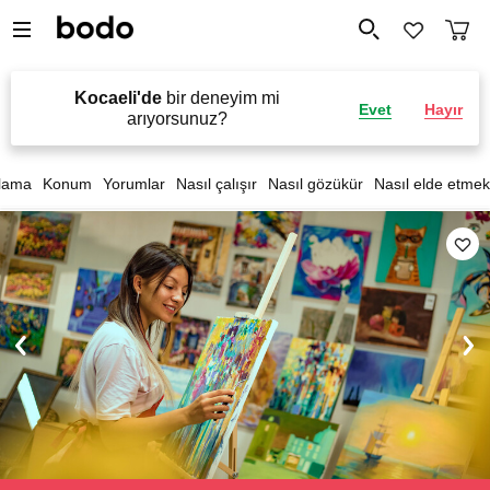
Kocaeli'de
bir deneyim mi
Evet
Hayır
arıyorsunuz?
lama
Konum
Yorumlar
Nasıl çalışır
Nasıl gözükür
Nasıl elde etmek