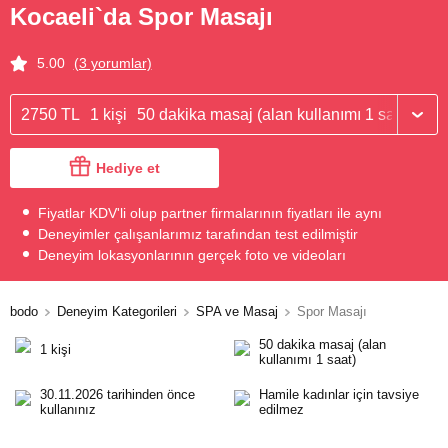
Kocaeli`da Spor Masajı
5.00
(3 yorumlar)
2750 TL
1 kişi
50 dakika masaj (alan kullanımı 1 saat)
Hediye et
Fiyatlar KDV'li olup partner firmalarının fiyatları ile aynı
Deneyimler çalışanlarımız tarafından test edilmiştir
Deneyim lokasyonlarının gerçek foto ve videoları
bodo
Deneyim Kategorileri
SPA ve Masaj
Spor Masajı
50 dakika masaj (alan
1 kişi
kullanımı 1 saat)
30.11.2026 tarihinden önce
Hamile kadınlar için tavsiye
kullanınız
edilmez