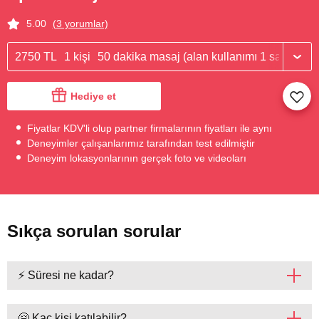
5.00
(3 yorumlar)
2750 TL
1 kişi
50 dakika masaj (alan kullanımı 1 saat)
Hediye et
Fiyatlar KDV'li olup partner firmalarının fiyatları ile aynı
Deneyimler çalışanlarımız tarafından test edilmiştir
Deneyim lokasyonlarının gerçek foto ve videoları
Sıkça sorulan sorular
⚡ Süresi ne kadar?
🤗 Kaç kişi katılabilir?