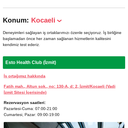
Konum:
Kocaeli
Deneyimleri sağlayan iş ortaklarımızı özenle seçiyoruz. İş birliğine
başlamadan önce her zaman sağlanan hizmetlerin kalitesini
kendimiz test ederiz.
Esto Health Club (İzmit)
İş ortağımız hakkında
Fatih mah., Altun sok., no: 130-A, d: 2, İzmit/Kocaeli (Vadi
İzmit Sitesi İçerisinde)
Rezervasyon saatleri:
Pazartesi-Cuma: 07:00-21:00
Cumartesi, Pazar: 09:00-19:00