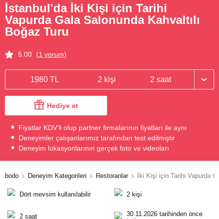
İstanbul'da İki Kişi için Tarihi
Vapurda Gala Salonunda Kahvaltılı
Boğaz Turu
5.00
(1 yorum)
1980 TL
2 kişi
2 saat
Hediye et
Fiyatlar KDV'li olup partner firmalarının fiyatları ile aynı
Deneyimler çalışanlarımız tarafından test edilmiştir
Deneyim lokasyonlarının gerçek foto ve videoları
bodo
Deneyim Kategorileri
Restoranlar
İki Kişi için Tarihi Vapurda
Dört mevsim kullanılabilir
2 kişi
30.11.2026 tarihinden önce
2 saat