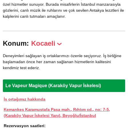
özel hizmetler sunuyor. Burada misafirlerin İstanbul manzarasıyla
gözlerini, canlı müzik ile ruhlarını ve çok sevilen Antakya lezztleri ile
kalplerini canlı tutmaları amaçlanır.
Konum:
Kocaeli
Deneyimleri sağlayan iş ortaklarımızı özenle seçiyoruz. İş birliğine
başlamadan önce her zaman sağlanan hizmetlerin kalitesini
kendimiz test ederiz.
Le Vapeur Magique (Karaköy Vapur İskelesi)
İş ortağımız hakkında
Kemankeş Karamustafa Paşa mah., Rıhtım cd., no: 7-5,
(Karaköy Vapur İskelesi Yanı), Beyoğlu/İstanbul
Rezervasyon saatleri: