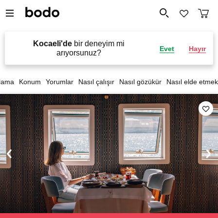
Kocaeli'de
bir deneyim mi
Evet
Hayır
arıyorsunuz?
lama
Konum
Yorumlar
Nasıl çalışır
Nasıl gözükür
Nasıl elde etmek