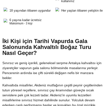
kullanınız
18 yaşından itibaren uygundur
Her yaştan itibaren yetişkin ile
6 yaşına kadar ücretsiz
Maksimum - 3 kişi
İki Kişi için Tarihi Vapurda Gala
Salonunda Kahvaltılı Boğaz Turu
Nasıl Geçer?
Sınırsız ve geniş içerikli, geleneksel serpme Antakya kahvaltısı için
ziyaretçiler vapurun gala salonu bölmesinde masalarına yerleşir.
Pencerenin ardında ise çifti sürekli değişen nefis bir manzara
bekler.
Kahvaltıda misafirler, Akdeniz mutfağının çeşitli peynir çeşitlerinden
tutun yöresel reçellere, sınırsız çay ikramından güveçte sıcak
servislere pek çok lezzeti tadar. Akdeniz’in uyumlu lezzetleri
misafirlerine sınırsız hizmet dahilinde sunulur. Yolculuk devam
ederken canlı performansı başlar ve konukları bu özel müzikle