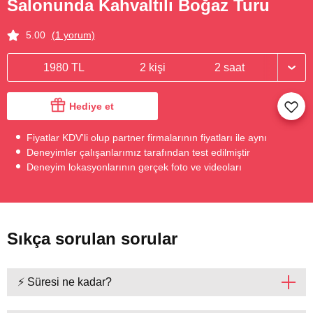
Salonunda Kahvaltılı Boğaz Turu
5.00
(1 yorum)
1980 TL
2 kişi
2 saat
Hediye et
Fiyatlar KDV'li olup partner firmalarının fiyatları ile aynı
Deneyimler çalışanlarımız tarafından test edilmiştir
Deneyim lokasyonlarının gerçek foto ve videoları
Sıkça sorulan sorular
⚡ Süresi ne kadar?