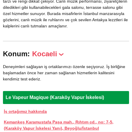
tarzı ve rengi dikkat çekiyor. Canlı müzik performansı, ziyaretçilerin
diledikleri gibi kullanabilecekleri gala salonu, terrasse salonu gibi
özel hizmetler sunuyor. Burada misafirlerin İstanbul manzarasıyla
gözlerini, canlı müzik ile ruhlarını ve çok sevilen Antakya lezztleri ile
kalplerini canlı tutmaları amaçlanır.
Konum:
Kocaeli
Deneyimleri sağlayan iş ortaklarımızı özenle seçiyoruz. İş birliğine
başlamadan önce her zaman sağlanan hizmetlerin kalitesini
kendimiz test ederiz.
Le Vapeur Magique (Karaköy Vapur İskelesi)
İş ortağımız hakkında
Kemankeş Karamustafa Paşa mah., Rıhtım cd., no: 7-5,
(Karaköy Vapur İskelesi Yanı), Beyoğlu/İstanbul