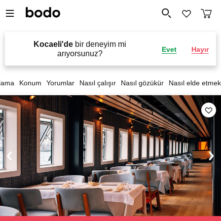
Kocaeli'de
bir deneyim mi
Evet
Hayır
arıyorsunuz?
lama
Konum
Yorumlar
Nasıl çalışır
Nasıl gözükür
Nasıl elde etmek