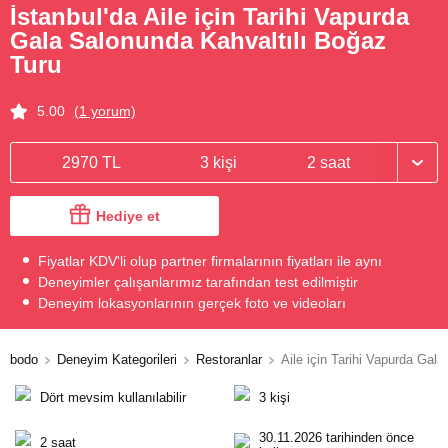
İstanbul'da Aile için Tarihi Vapurda
Gala Salonunda Kahvaltılı Boğaz
Turu
5.00
(1 yorum)
2970 TL
3 kişi
2 saat
Hediye et
Fiyatlar KDV'li olup partner firmalarının fiyatları ile aynı
Deneyimler çalışanlarımız tarafından test edilmiştir
Deneyim lokasyonlarının gerçek foto ve videoları
bodo
Deneyim Kategorileri
Restoranlar
Aile için Tarihi Vapurda Gal
Dört mevsim kullanılabilir
3 kişi
30.11.2026 tarihinden önce
2 saat