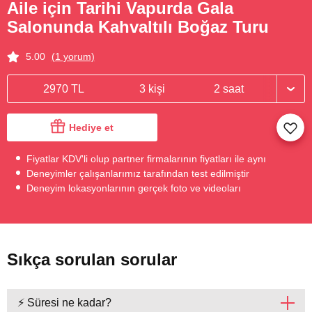
Aile için Tarihi Vapurda Gala
Salonunda Kahvaltılı Boğaz Turu
5.00
(1 yorum)
2970 TL
3 kişi
2 saat
Hediye et
Fiyatlar KDV'li olup partner firmalarının fiyatları ile aynı
Deneyimler çalışanlarımız tarafından test edilmiştir
Deneyim lokasyonlarının gerçek foto ve videoları
Sıkça sorulan sorular
⚡ Süresi ne kadar?