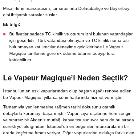
Misafirlerin manzarasını, tur sırasında Dolmabahçe ve Beylerbeyi
gibi ihtişamlı saraylar süsler.
Ek bilgi:
Bu fiyatlar sadece TC kimlik ve oturum izni bulunan vatandaşlar
için geçerlidir. Türk vatandaşı olmayan ve TC kimlik numarası
bulunmayan katılımcılar deneyime geldiklerinde Le Vapeur
Magique tariflerine göre ek ödeme tutarını ödeyip tura
katılabilirler.
Le Vapeur Magique’i Neden Seçtik?
İstanbul’un en eski vapurlarından olup baştan aşağı renove edilen
Le Vapeur Magique, yıllarca şehir hatlarında hizmet vermiştir.
Tamamıyla yenilenmesine rağmen tarihi dokusunu otantik
detaylarla korumayı başarmıştır. Vapur, ziyaretçilerine hem zengin
ve sınırsız bir Akdeniz mutfağı kahvaltısı sunuyor hem de bu sırada
sürekli yol aldığından, İstanbul’un en beğenilen manzaralarını bir
arada keşfetme fırsatı veriyor. Diğer vapurlardan oldukça farklı olan