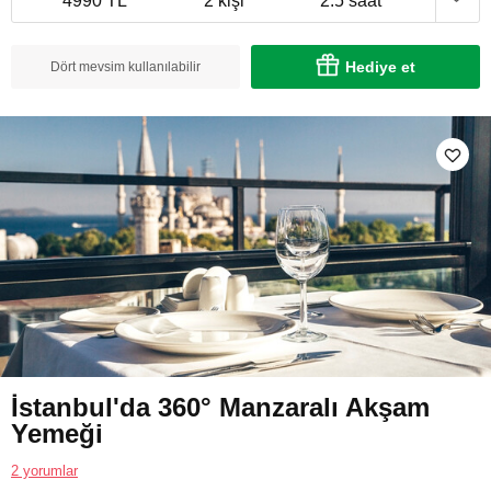
4990 TL
2 kişi
2.5 saat
Hediye et
Dört mevsim kullanılabilir
İstanbul'da 360° Manzaralı Akşam
Yemeği
2 yorumlar