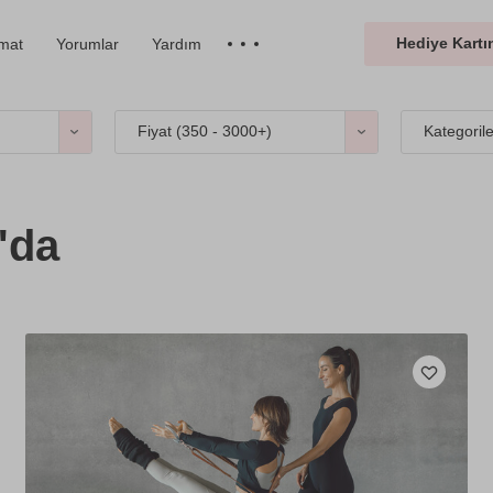
Hediye Kartın
imat
Yorumlar
Yardım
Fiyat (
350 - 3000+
)
Kategoril
'da