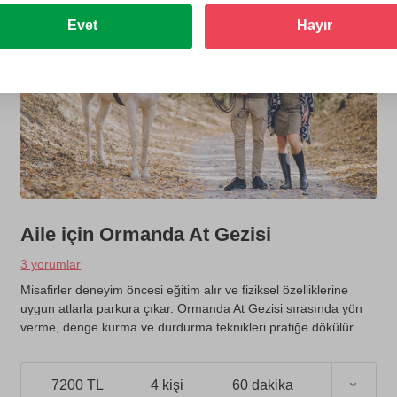
Evet
Hayır
Aile için Ormanda At Gezisi
3 yorumlar
Misafirler deneyim öncesi eğitim alır ve fiziksel özelliklerine
uygun atlarla parkura çıkar. Ormanda At Gezisi sırasında yön
verme, denge kurma ve durdurma teknikleri pratiğe dökülür.
7200 TL
4 kişi
60 dakika