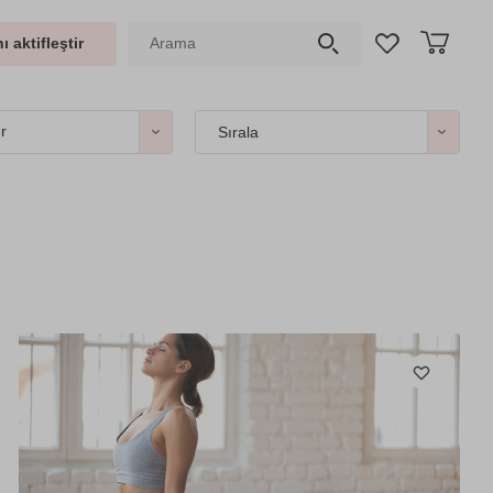
ı aktifleştir
er
Sırala