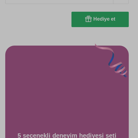
Hediye et
5 seçenekli deneyim hediyesi seti