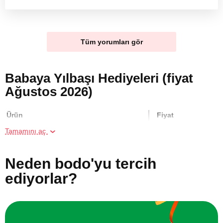
Tüm yorumları gör
Babaya Yılbaşı Hediyeleri (fiyat
Ağustos 2026)
Ürün
Fiyat
Tamamını aç
Köpük Masajı
2500 TL
Neden bodo'yu tercih
Reformer Pilates Kursu
7100 TL
ediyorlar?
Pilates Kursu
7100 TL
Arkadaş Grubu için Araç Simülatör
1400 TL