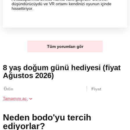
düşündürücüydü ve VR ortamı kendinizi oyunun içinde
hissettiriyor.
Tüm yorumları gör
8 yaş doğum günü hediyesi (fiyat
Ağustos 2026)
Ürün
Fiyat
Tamamını aç
Arkadaş Grubu için Sanal Gerçeklikte
2000 TL
Kaçış Oyunu
Neden bodo'yu tercih
ediyorlar?
Arkadaş Grubu için VR Sanal Gerçeklik
1400 TL