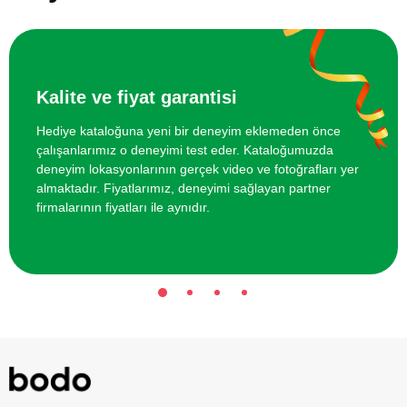
Oyunu
Online Suluboya Kursu
500 TL
Kalite ve fiyat garantisi
Online Temel Karakalem Kursu
750 TL
Hediye kataloğuna yeni bir deneyim eklemeden önce
çalışanlarımız o deneyimi test eder. Kataloğumuzda
Online Heykel Kursu
750 TL
deneyim lokasyonlarının gerçek video ve fotoğrafları yer
almaktadır. Fiyatlarımız, deneyimi sağlayan partner
Online Resim Kursu
750 TL
firmalarının fiyatları ile aynıdır.