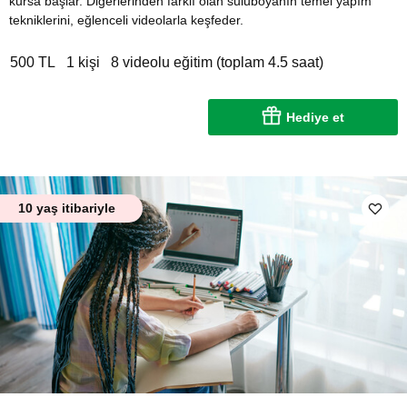
kursa başlar. Diğerlerinden farklı olan suluboyanın temel yapım
tekniklerini, eğlenceli videolarla keşfeder.
500 TL
1 kişi
8 videolu eğitim (toplam 4.5 saat)
Hediye et
10 yaş itibariyle