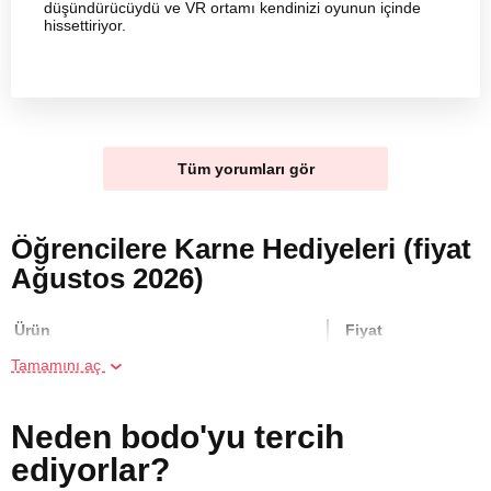
düşündürücüydü ve VR ortamı kendinizi oyunun içinde
hissettiriyor.
Tüm yorumları gör
Öğrencilere Karne Hediyeleri (fiyat
Ağustos 2026)
Ürün
Fiyat
Tamamını aç
Sanal Gerçeklikte Kaçış Oyunu
500 TL
Neden bodo'yu tercih
VR Sanal Gerçeklik Oyunu
350 TL
ediyorlar?