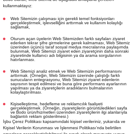
kullanmaktayız:
Web Sitemizin çalışması için gerekli temel fonksiyonları
gerçekleştirmek, işlevselliğini arttırmak ve kullanım kolaylığı
sağlamak,
Oturum açan üyelerin Web Sitemizden farklı sayfaları ziyaret
ederken tekrar şifre girmelerine gerek kalmaması, Web Sitemiz
üzerinden üçüncü taraf sosyal medya mecralarına paylaşımda
bulunmak, Web Sitemizi ziyaret eden ziyaretçinin daha sonraki
ziyaretinde kullanıcı adı bilgisinin ya da arama sorgularının
hatırlanması.
Web Sitemizi analiz etmek ve Web Sitemizin performansını
arttırmak. (Örneğin, Web Sitemizin üzerinde çalıştığı farklı
sunucuların entegrasyonu, Web Sitemizi ziyaret edenlerin
sayısının tespit edilmesi ve buna göre performans ayarlarının
yapılması ya da ziyaretçilerin aradıklarını bulmalarının
kolaylaştırılması.
Kişiselleştirme, hedefleme ve reklamcılık faaliyeti
gerçekleştirmek. (Örneğin, ziyaretçilerin görüntüledikleri sayfa
ve Bodo ürün/hizmetleri üzerinden ziyaretçilerin ilgi alanlarıyla
bağlantılı reklam gösterilmesi.)
İşbu Çerez Politikası kapsamındaki kişisel verileriniz, yukarıda ve
Kişisel Verilerin Korunması ve İşlenmesi Politikası’nda belirtilen