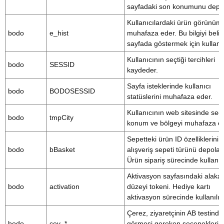
sayfadaki son konumunu depol
Kullanıcılardaki ürün görünüml
bodo
e_hist
muhafaza eder. Bu bilgiyi belirli
sayfada göstermek için kullanılı
Kullanıcının seçtiği tercihleri
bodo
SESSID
kaydeder.
Sayfa isteklerinde kullanıcı
bodo
BODOSESSID
statüslerini muhafaza eder.
Kullanıcının web sitesinde seçt
bodo
tmpCity
konum ve bölgeyi muhafaza ed
Sepetteki ürün ID özelliklerini 
bodo
bBasket
alışveriş sepeti türünü depolar.
Ürün sipariş sürecinde kullanılı
Aktivasyon sayfasındaki alaka
bodo
activation
düzeyi tokeni. Hediye kartı
aktivasyon sürecinde kullanılır.
Çerez, ziyaretçinin AB testinde
bodo
cev_*
görmesi gereken seçenekleri