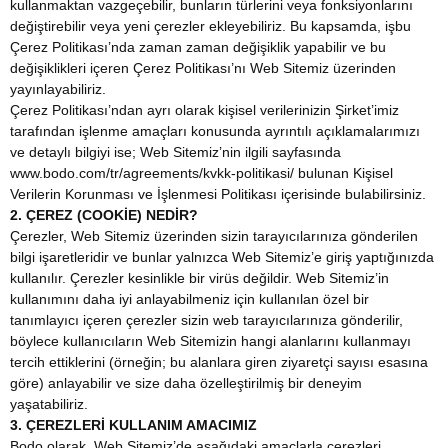
kullanmaktan vazgeçebilir, bunların türlerini veya fonksiyonlarını
değiştirebilir veya yeni çerezler ekleyebiliriz. Bu kapsamda, işbu
Çerez Politikası’nda zaman zaman değişiklik yapabilir ve bu
değişiklikleri içeren Çerez Politikası’nı Web Sitemiz üzerinden
yayınlayabiliriz.
Çerez Politikası’ndan ayrı olarak kişisel verilerinizin Şirket’imiz
tarafından işlenme amaçları konusunda ayrıntılı açıklamalarımızı
ve detaylı bilgiyi ise; Web Sitemiz’nin ilgili sayfasında
www.bodo.com/tr/agreements/kvkk-politikasi/ bulunan Kişisel
Verilerin Korunması ve İşlenmesi Politikası içerisinde bulabilirsiniz.
2. ÇEREZ (COOKİE) NEDİR?
Çerezler, Web Sitemiz üzerinden sizin tarayıcılarınıza gönderilen
bilgi işaretleridir ve bunlar yalnızca Web Sitemiz’e giriş yaptığınızda
kullanılır. Çerezler kesinlikle bir virüs değildir. Web Sitemiz’in
kullanımını daha iyi anlayabilmeniz için kullanılan özel bir
tanımlayıcı içeren çerezler sizin web tarayıcılarınıza gönderilir,
böylece kullanıcıların Web Sitemizin hangi alanlarını kullanmayı
tercih ettiklerini (örneğin; bu alanlara giren ziyaretçi sayısı esasına
göre) anlayabilir ve size daha özelleştirilmiş bir deneyim
yaşatabiliriz.
3. ÇEREZLERİ KULLANIM AMACIMIZ
Bodo olarak, Web Sitemiz’de aşağıdaki amaçlarla çerezleri