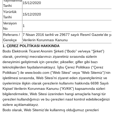
Yayınlanma
15/12/2020
Tarihi
Yürürlük
15/12/2020
Tarihi
Versiyon
1
No
Referans /
7 Nisan 2016 tarihli ve 29677 sayılı Resmî Gazete’de yay
Gerekçe
Verilerin Korunması Kanunu
1. ÇEREZ POLİTİKASI HAKKINDA
Bodo Elektronik Ticaret Anonim Şirketi (“Bodo” ve/veya “Şirket”)
olarak, çevrimiçi mecralarımızı ziyaretiniz sırasında sizlerin
deneyimini geliştirmek için çerezler, pikseller, gifler gibi bazı
teknolojilerden faydalanmaktayız. İşbu Çerez Politikası (“Çerez
Politikası”) ile www.bodo.com (“Web Sitesi” veya “Web Sitemiz”)’nin
işletilmesi sırasında, Web Sitesi’ni ziyaret eden ziyaretçilerimiz ve
üyelerimize ilişkin olarak çerezlerin kullanımı hakkında 6698 Sayılı
Kişisel Verilerin Korunması Kanunu (“KVKK”) kapsamında sizleri
bilgilendirmekte, Web Sitesi üzerinden hangi amaçlarla hangi tür
çerezleri kullandığımızı ve bu çerezleri nasıl kontrol edebileceğinizi
sizlere açıklamaktayız.
Bodo olarak, Web Sitemiz’de kullanmış olduğumuz çerezleri