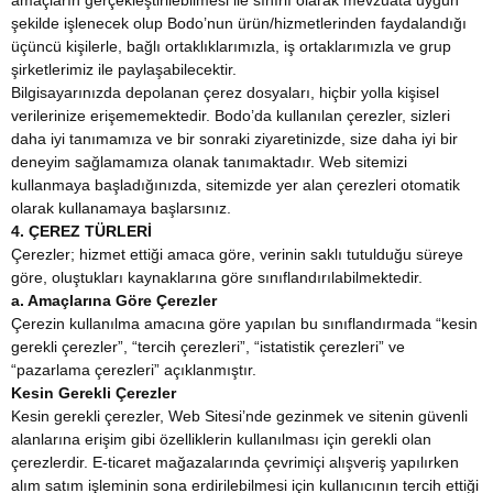
amaçların gerçekleştirilebilmesi ile sınırlı olarak mevzuata uygun
şekilde işlenecek olup Bodo’nun ürün/hizmetlerinden faydalandığı
üçüncü kişilerle, bağlı ortaklıklarımızla, iş ortaklarımızla ve grup
şirketlerimiz ile paylaşabilecektir.
Bilgisayarınızda depolanan çerez dosyaları, hiçbir yolla kişisel
verilerinize erişememektedir. Bodo’da kullanılan çerezler, sizleri
daha iyi tanımamıza ve bir sonraki ziyaretinizde, size daha iyi bir
deneyim sağlamamıza olanak tanımaktadır. Web sitemizi
kullanmaya başladığınızda, sitemizde yer alan çerezleri otomatik
olarak kullanamaya başlarsınız.
4. ÇEREZ TÜRLERİ
Çerezler; hizmet ettiği amaca göre, verinin saklı tutulduğu süreye
göre, oluştukları kaynaklarına göre sınıflandırılabilmektedir.
a. Amaçlarına Göre Çerezler
Çerezin kullanılma amacına göre yapılan bu sınıflandırmada “kesin
gerekli çerezler”, “tercih çerezleri”, “istatistik çerezleri” ve
“pazarlama çerezleri” açıklanmıştır.
Kesin Gerekli Çerezler
Kesin gerekli çerezler, Web Sitesi’nde gezinmek ve sitenin güvenli
alanlarına erişim gibi özelliklerin kullanılması için gerekli olan
çerezlerdir. E-ticaret mağazalarında çevrimiçi alışveriş yapılırken
alım satım işleminin sona erdirilebilmesi için kullanıcının tercih ettiği