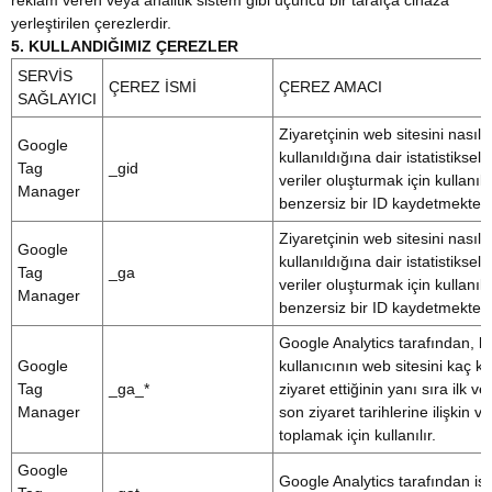
reklam veren veya analitik sistem gibi üçüncü bir tarafça cihaza
yerleştirilen çerezlerdir.
5. KULLANDIĞIMIZ ÇEREZLER
SERVİS
ÇEREZ İSMİ
ÇEREZ AMACI
SAĞLAYICI
Ziyaretçinin web sitesini nasıl
Google
kullanıldığına dair istatistiksel
Tag
_gid
veriler oluşturmak için kullanıl
Manager
benzersiz bir ID kaydetmektedi
Ziyaretçinin web sitesini nasıl
Google
kullanıldığına dair istatistiksel
Tag
_ga
veriler oluşturmak için kullanıl
Manager
benzersiz bir ID kaydetmektedi
Google Analytics tarafından, bi
Google
kullanıcının web sitesini kaç k
Tag
_ga_*
ziyaret ettiğinin yanı sıra ilk ve
Manager
son ziyaret tarihlerine ilişkin ve
toplamak için kullanılır.
Google
Google Analytics tarafından is