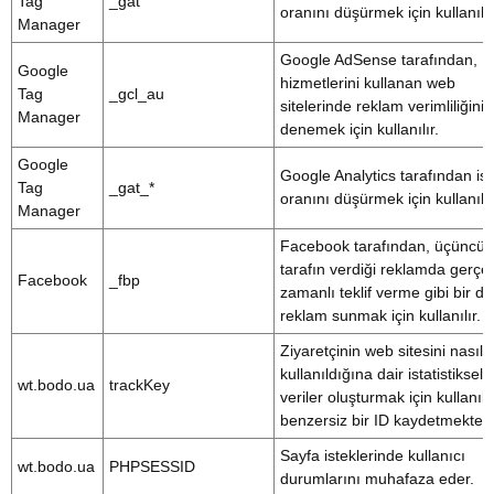
Tag
_gat
oranını düşürmek için kullanılır
Manager
Google AdSense tarafından,
Google
hizmetlerini kullanan web
Tag
_gcl_au
sitelerinde reklam verimliliğini
Manager
denemek için kullanılır.
Google
Google Analytics tarafından is
Tag
_gat_*
oranını düşürmek için kullanılır
Manager
Facebook tarafından, üçüncü
tarafın verdiği reklamda gerçe
Facebook
_fbp
zamanlı teklif verme gibi bir diz
reklam sunmak için kullanılır.
Ziyaretçinin web sitesini nasıl
kullanıldığına dair istatistiksel
wt.bodo.ua
trackKey
veriler oluşturmak için kullanıl
benzersiz bir ID kaydetmektedi
Sayfa isteklerinde kullanıcı
wt.bodo.ua
PHPSESSID
durumlarını muhafaza eder.