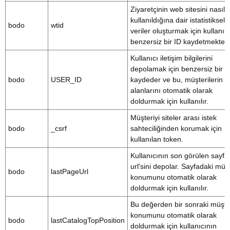
Ziyaretçinin web sitesini nasıl
kullanıldığına dair istatistiksel
bodo
wtid
veriler oluşturmak için kullanıl
benzersiz bir ID kaydetmektedi
Kullanıcı iletişim bilgilerini
depolamak için benzersiz bir I
bodo
USER_ID
kaydeder ve bu, müşterilerin bi
alanlarını otomatik olarak
doldurmak için kullanılır.
Müşteriyi siteler arası istek
bodo
_csrf
sahteciliğinden korumak için
kullanılan token.
Kullanıcının son görülen sayfa
url'sini depolar. Sayfadaki müşt
bodo
lastPageUrl
konumunu otomatik olarak
doldurmak için kullanılır.
Bu değerden bir sonraki müşte
konumunu otomatik olarak
bodo
lastCatalogTopPosition
doldurmak için kullanıcının