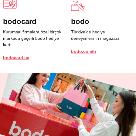
bodocard
bodo
Kurumsal firmalara özel birçok
Türkiye'de hediye
markada geçerli bodo hediye
deneyimlerinin mağazası
kartı
bodo.com/tr
bodocard.ua