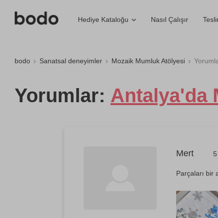
Nasıl Çalışır
Tesl
Hediye Kataloğu
bodo
Sanatsal deneyimler
Mozaik Mumluk Atölyesi
Yorumla
Yorumlar:
Antalya'da
Mert
5
Parçaları bir