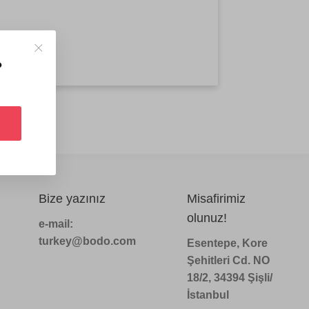
?
Bize yazınız
Misafirimiz
olunuz!
e-mail:
turkey@bodo.com
Esentepe, Kore
Şehitleri Cd. NO
18/2, 34394 Şişli/
İstanbul