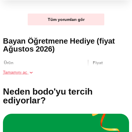
Tüm yorumları gör
Bayan Öğretmene Hediye (fiyat
Ağustos 2026)
Ürün
Fiyat
Tamamını aç
Aile için Gün Doğumunda Kumsalda At
7000 TL
Gezisi
Neden bodo'yu tercih
ediyorlar?
Binicilik Kursu
8750 TL
Aile için Ormanda At Gezisi
7000 TL
İki Kişi için San Sebastian Cheesecake
4000 TL