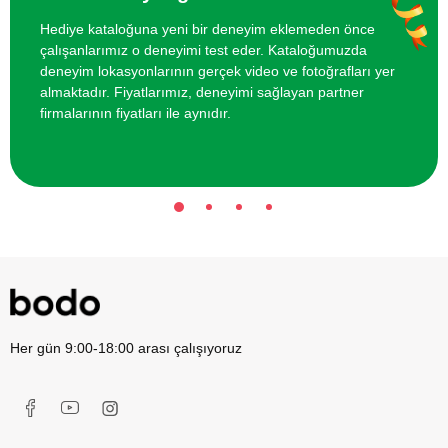
Hediye kataloğuna yeni bir deneyim eklemeden önce
İki Kişi için San Sebastian Cheesecake
4000 TL
çalışanlarımız o deneyimi test eder. Kataloğumuzda
Yapım Dersi
deneyim lokasyonlarının gerçek video ve fotoğrafları yer
almaktadır. Fiyatlarımız, deneyimi sağlayan partner
İki Kişi için Meze Yapım Dersi
4000 TL
firmalarının fiyatları ile aynıdır.
Her gün 9:00-18:00 arası çalışıyoruz