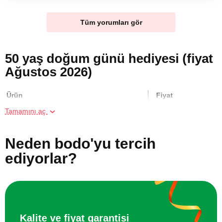
Tüm yorumları gör
50 yaş doğum günü hediyesi (fiyat
Ağustos 2026)
Ürün
Fiyat
Tamamını aç
Parfüm Atölyesi
1300 TL
Neden bodo'yu tercih
Aile için Gün Doğumunda Kumsalda At
7000 TL
ediyorlar?
Gezisi
Binicilik Kursu
8750 TL
Aile için Ormanda At Gezisi
7000 TL
Kalite ve fiyat garantisi