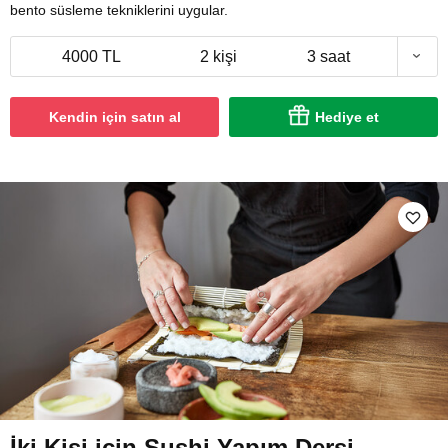
bento süsleme tekniklerini uygular.
4000 TL
2 kişi
3 saat
Kendin için satın al
Hediye et
İki Kişi için Sushi Yapım Dersi