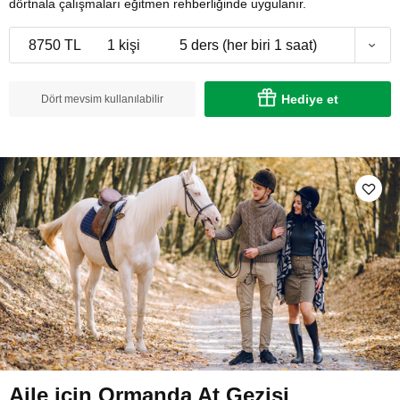
dörtnala çalışmaları eğitmen rehberliğinde uygulanır.
8750 TL
1 kişi
5 ders (her biri 1 saat)
Hediye et
Dört mevsim kullanılabilir
Aile için Ormanda At Gezisi