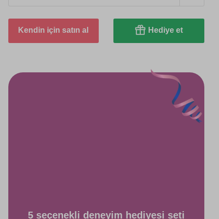
Kendin için satın al
Hediye et
5 seçenekli deneyim hediyesi seti