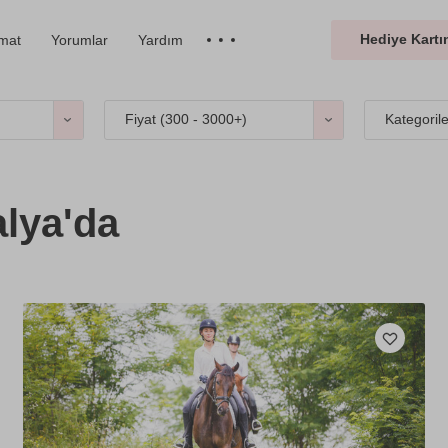
Hediye Kartın
imat
Yorumlar
Yardım
Fiyat (
300 - 3000+
)
Kategoril
lya'da