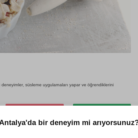
i deneyimler, süsleme uygulamaları yapar ve öğrendiklerini
Kendin için satın al
Hediye et
Antalya'da
bir deneyim mi arıyorsunuz