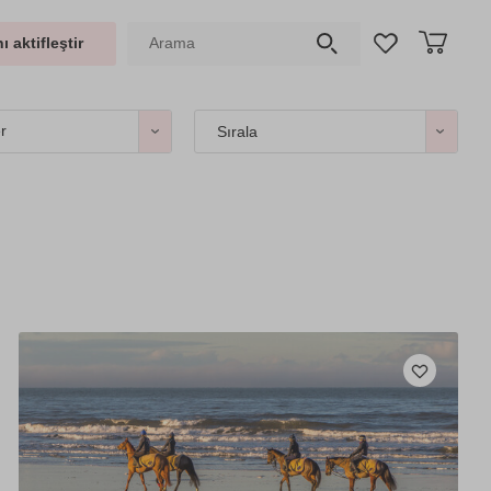
ı aktifleştir
er
Sırala