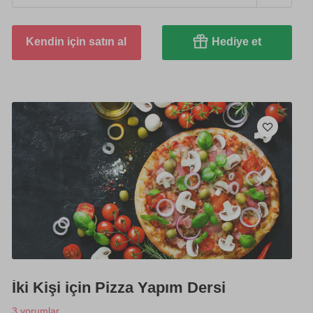
Kendin için satın al
Hediye et
İki Kişi için Pizza Yapım Dersi
3 yorumlar