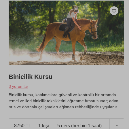
Binicilik Kursu
3 yorumlar
Binicilik kursu, katılımcılara güvenli ve kontrollü bir ortamda
temel ve ileri binicilik tekniklerini öğrenme fırsatı sunar; adım,
tırıs ve dörtnala çalışmaları eğitmen rehberliğinde uygulanır.
8750 TL
1 kişi
5 ders (her biri 1 saat)