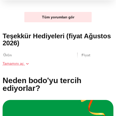
Tüm yorumları gör
Teşekkür Hediyeleri (fiyat Ağustos
2026)
Ürün
Fiyat
Tamamını aç
İki kişi için Parfüm Atölyesi
2600 TL
Neden bodo'yu tercih
İki Kişi için Ormanda At Gezisi
3500 TL
ediyorlar?
Aile için Gün Doğumunda Kumsalda At
7000 TL
Gezisi
Binicilik Kursu
8750 TL