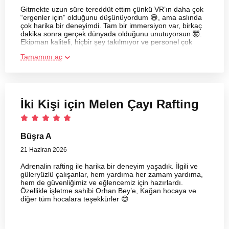
Gitmekte uzun süre tereddüt ettim çünkü VR’ın daha çok
“ergenler için” olduğunu düşünüyordum 😅, ama aslında
çok harika bir deneyimdi. Tam bir immersiyon var, birkaç
dakika sonra gerçek dünyada olduğunu unutuyorsun 🤯.
Ekipman kaliteli, hiçbir şey takılmıyor ve personel çok
yardımcı olup rahat bir atmosfer yaratıyor 🙌. Zaman nasıl
Tamamını aç
geçti anlamadım, en az bir kez kesinlikle denemeye değer
👍
İki Kişi için Melen Çayı Rafting
Büşra A
21 Haziran 2026
Adrenalin rafting ile harika bir deneyim yaşadık. İlgili ve
güleryüzlü çalışanlar, hem yardıma her zamam yardıma,
hem de güvenliğimiz ve eğlencemiz için hazırlardı.
Özellikle işletme sahibi Orhan Bey’e, Kağan hocaya ve
diğer tüm hocalara teşekkürler 😊