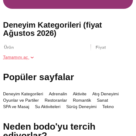
Deneyim Kategorileri (fiyat
Ağustos 2026)
Ürün
Fiyat
Tamamını aç
İki Kişi için Airsoft Poligonunda Atış
2000 TL
Deneyimi
Popüler sayfalar
Online Suluboya Kursu
500 TL
Deneyim Kategorileri
Adrenalin
Aktivite
Atış Deneyimi
Oyunlar ve Partiler
Restoranlar
Romantik
Sanat
Online Temel Karakalem Kursu
750 TL
SPA ve Masaj
Su Aktiviteleri
Sürüş Deneyimi
Tekno
Uçuşlar
Workshop'lar
Yeni Deneyim
Online Heykel Kursu
750 TL
Neden bodo'yu tercih
ediyorlar?
Online Resim Kursu
750 TL