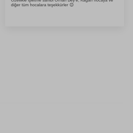
Özellikle işletme sahibi Orhan Bey’e, Kağan hocaya ve
diğer tüm hocalara teşekkürler 😊