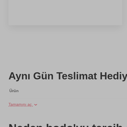
Aynı Gün Teslimat Hediy
Ürün
Tamamını aç
İki Kişi için Spor Masajı
Online Suluboya Kursu