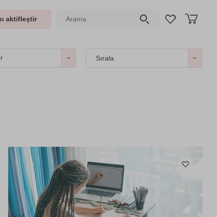
ı aktifleştir
er
Sırala