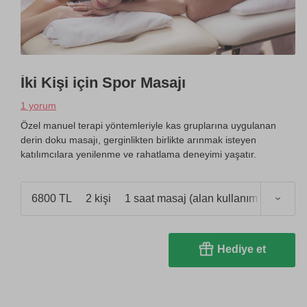
İki Kişi için Spor Masajı
1 yorum
Özel manuel terapi yöntemleriyle kas gruplarına uygulanan
derin doku masajı, gerginlikten birlikte arınmak isteyen
katılımcılara yenilenme ve rahatlama deneyimi yaşatır.
6800 TL
2 kişi
1 saat masaj (alan kullanımı 2,5 saat)
Hediye et