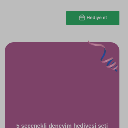
Hediye et
5 seçenekli deneyim hediyesi seti