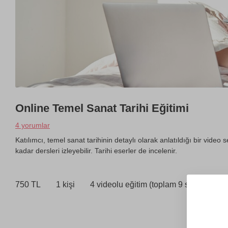
Online Temel Sanat Tarihi Eğitimi
4 yorumlar
Katılımcı, temel sanat tarihinin detaylı olarak anlatıldığı bir video s
kadar dersleri izleyebilir. Tarihi eserler de incelenir.
750 TL
1 kişi
4 videolu eğitim (toplam 9 saat)