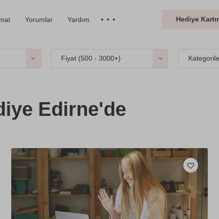
Hediye Kartın
imat
Yorumlar
Yardım
Fiyat (
500 - 3000+
)
Kategoril
iye Edirne'de