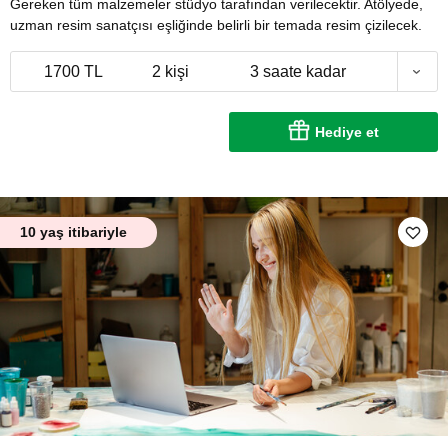
Gereken tüm malzemeler stüdyo tarafından verilecektir. Atölyede,
uzman resim sanatçısı eşliğinde belirli bir temada resim çizilecek.
1700 TL
2 kişi
3 saate kadar
Hediye et
10 yaş itibariyle