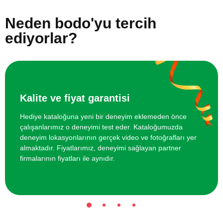
Arkadaş Grubu için VR Sanal Gerçeklik
1600 TL
Oyunu
Neden bodo'yu tercih
ediyorlar?
İki Kişi için Heykel Atölyesi
1700 TL
İki Kişi için Resim Atölyesi
1700 TL
Online Suluboya Kursu
500 TL
Kalite ve fiyat garantisi
Hediye kataloğuna yeni bir deneyim eklemeden önce
Online Temel Karakalem Kursu
750 TL
çalışanlarımız o deneyimi test eder. Kataloğumuzda
deneyim lokasyonlarının gerçek video ve fotoğrafları yer
Online Heykel Kursu
750 TL
almaktadır. Fiyatlarımız, deneyimi sağlayan partner
firmalarının fiyatları ile aynıdır.