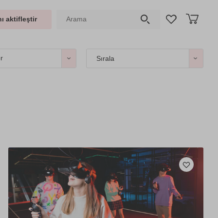
ı aktifleştir
er
Sırala