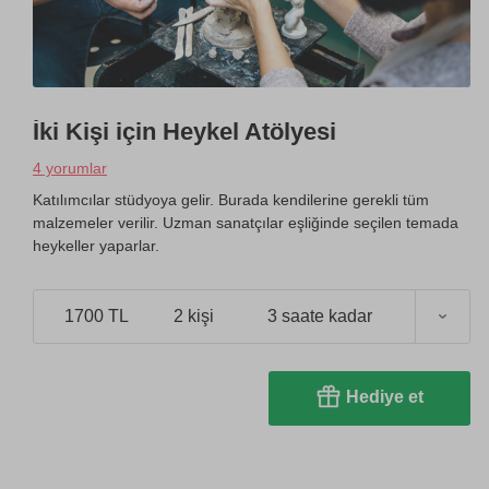
İki Kişi için Heykel Atölyesi
4 yorumlar
Katılımcılar stüdyoya gelir. Burada kendilerine gerekli tüm
malzemeler verilir. Uzman sanatçılar eşliğinde seçilen temada
heykeller yaparlar.
1700 TL
2 kişi
3 saate kadar
Hediye et