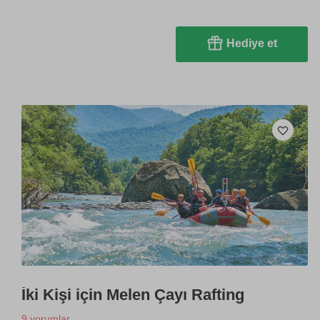
Hediye et
İki Kişi için Melen Çayı Rafting
9 yorumlar