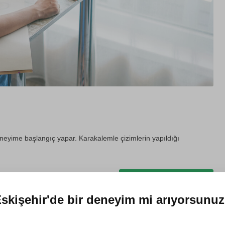
eneyime başlangıç yapar. Karakalemle çizimlerin yapıldığı
Hediye et
skişehir'de
bir deneyim mi arıyorsunu