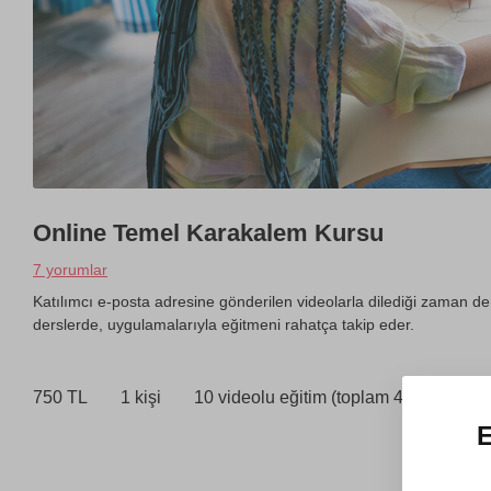
Online Temel Karakalem Kursu
7 yorumlar
Katılımcı e-posta adresine gönderilen videolarla dilediği zaman d
derslerde, uygulamalarıyla eğitmeni rahatça takip eder.
750 TL
1 kişi
10 videolu eğitim (toplam 4.5 saat)
E