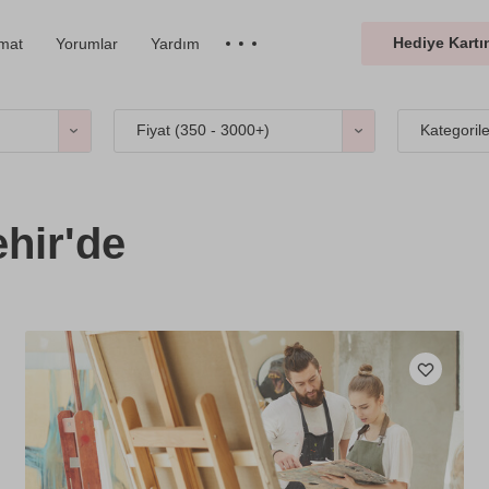
Hediye Kartın
imat
Yorumlar
Yardım
Fiyat (
350 - 3000+
)
Kategoril
ehir'de