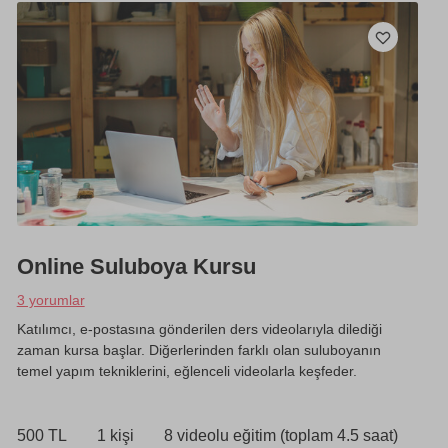
Online Suluboya Kursu
3 yorumlar
Katılımcı, e-postasına gönderilen ders videolarıyla dilediği
zaman kursa başlar. Diğerlerinden farklı olan suluboyanın
temel yapım tekniklerini, eğlenceli videolarla keşfeder.
500 TL
1 kişi
8 videolu eğitim (toplam 4.5 saat)