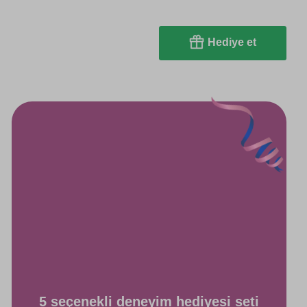
Hediye et
5 seçenekli deneyim hediyesi seti