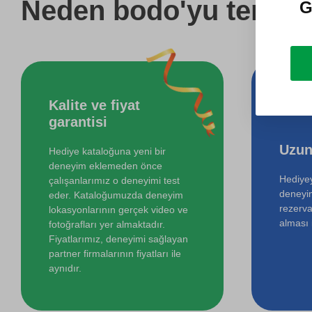
Neden bodo'yu tercih 
G
Kalite ve fiyat
garantisi
Uzun
Hediye kataloğuna yeni bir
deneyim eklemeden önce
Hediyey
çalışanlarımız o deneyimi test
deneyi
eder. Kataloğumuzda deneyim
rezerva
lokasyonlarının gerçek video ve
alması i
fotoğrafları yer almaktadır.
Fiyatlarımız, deneyimi sağlayan
partner firmalarının fiyatları ile
aynıdır.