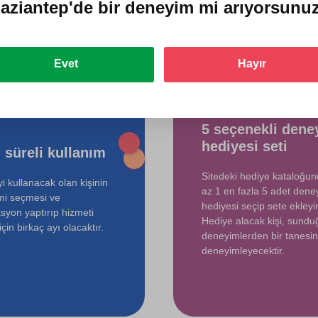
ediyorlar?
aziantep'de
bir deneyim mi arıyorsunu
Evet
Hayır
5 seçenekli dene
hediyesi seti
 süreli kullanım
Sitedeki hediye kataloğu
i kullanacak olan kişinin
az 1 en fazla 5 adet dene
mi seçmesi ve
hediyesi seçip sete ekleyin
syon yaptırıp hizmeti
Hediye alacak kişi, sund
çin birkaç ayı olacaktır.
deneyimlerden bir tanesin
deneyimleyecektir.