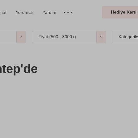
Hediye Kartın
imat
Yorumlar
Yardım
Fiyat (
500 - 3000+
)
Kategoril
tep'de