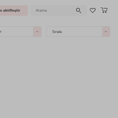
ı aktifleştir
er
Sırala