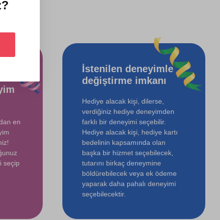
z?
İstenilen deneyimle
değiştirme imkanı
yim
Hediye alacak kişi, dilerse,
verdiğiniz hediye deneyimden
ndan en
farklı bir deneyimi seçebilir.
yim
Hediye alacak kişi, hediye kartı
iz!
bedelinin kapsamında olan
uğunuz
başka bir hizmet seçebilecek,
i seçip
tutarını birkaç deneymine
böldürebilecek veya ek ödeme
yaparak daha pahalı deneyimi
seçebilecektir.