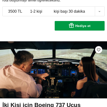
rota oluşturmayı temel öğreneceksiniz.
3500 TL
1-2 kişi
kişi başı 30 dakika
Hediye et
İki Kişi için Boeing 737 Uçuş