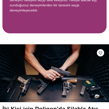
deneyim hediyesi seçip sete ekleyiniz! Hediye alacak kişi,
sunduğunuz deneyimlerden bir tanesini seçip
deneyimleyecektir.
İki Kişi için Poligon'da Silahla Atış