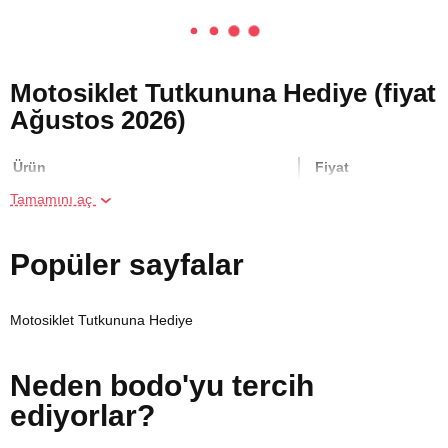
Motosiklet Tutkununa Hediye (fiyat
Ağustos 2026)
Ürün
Fiyat
Tamamını aç
İki Kişi için Heykel Atölyesi
700 TL
Popüler sayfalar
Kişiye Özel Temel Atış Eğitimi
6100 TL
Motosiklet Tutkununa Hediye
Hamak Yoga Dersi
750 TL
Neden bodo'yu tercih
İki Kişi için Melen Çayı Rafting
3000 TL
ediyorlar?
Reformer Pilates Kursu
7600 TL