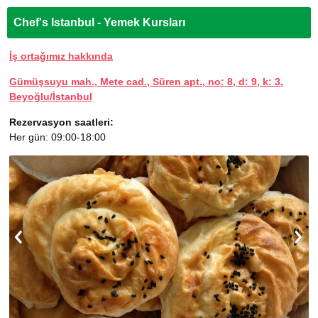
Chef's Istanbul - Yemek Kursları
İş ortağımız hakkında
Gümüşsuyu mah., Mete cad., Süren apt., no: 8, d: 9, k: 3,
Beyoğlu/İstanbul
Rezervasyon saatleri:
Her gün: 09:00-18:00