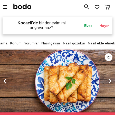
Kocaeli'de
bir deneyim mi
Evet
Hayır
arıyorsunuz?
lama
Konum
Yorumlar
Nasıl çalışır
Nasıl gözükür
Nasıl elde etmek