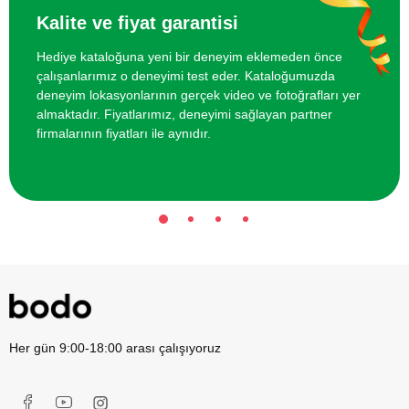
İstanbul'da Arkadaş Grubu için
2100 TL
Kalite ve fiyat garantisi
Makaralı Yay Atışı
Hediye kataloğuna yeni bir deneyim eklemeden önce
çalışanlarımız o deneyimi test eder. Kataloğumuzda
Istanbul'da Arkadaş Grubu için Ok Atışı
1650 TL
deneyim lokasyonlarının gerçek video ve fotoğrafları yer
Eğitimi
almaktadır. Fiyatlarımız, deneyimi sağlayan partner
firmalarının fiyatları ile aynıdır.
Istanbul'da İki Kişi için Hareketli
13000 TL
Hedefe Atış
Her gün 9:00-18:00 arası çalışıyoruz