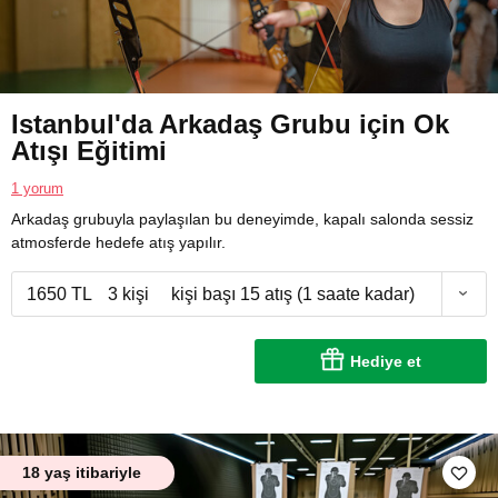
Istanbul'da Arkadaş Grubu için Ok
Atışı Eğitimi
1 yorum
Arkadaş grubuyla paylaşılan bu deneyimde, kapalı salonda sessiz
atmosferde hedefe atış yapılır.
1650 TL
3 kişi
kişi başı 15 atış (1 saate kadar)
Hediye et
18 yaş itibariyle