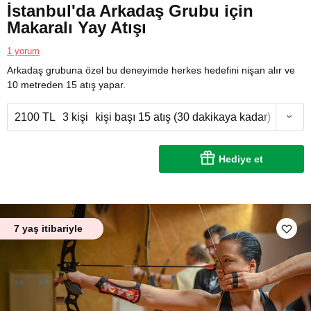
İstanbul'da Arkadaş Grubu için
Makaralı Yay Atışı
1 yorum
Arkadaş grubuna özel bu deneyimde herkes hedefini nişan alır ve
10 metreden 15 atış yapar.
2100 TL
3 kişi
kişi başı 15 atış (30 dakikaya kadar)
Hediye et
7 yaş itibariyle