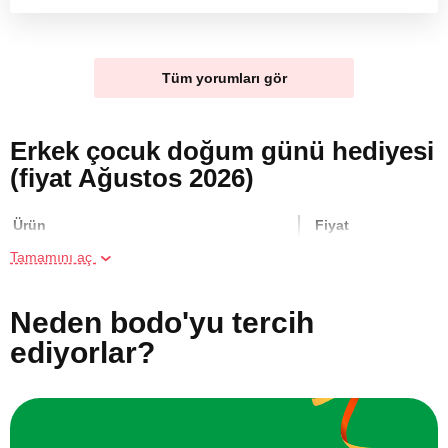
Tüm yorumları gör
Erkek çocuk doğum günü hediyesi
(fiyat Ağustos 2026)
Ürün
Fiyat
Tamamını aç
İstanbul'da Arkadaş Grubu için Araç
1400 TL
Simülatör Oyunu Deneyimi
Neden bodo'yu tercih
ediyorlar?
İstanbul'da ATV Safari
2000 TL
İki Kişi için Seramik Atölyesi
2000 TL