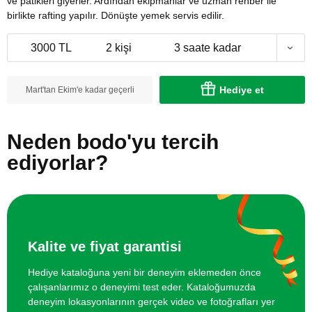
ve patikleri giyerler. Ardından ekipmanlar ve uzman rehber ile
birlikte rafting yapılır. Dönüşte yemek servis edilir.
3000 TL
2 kişi
3 saate kadar
Hediye et
Mart'tan Ekim'e kadar geçerli
Neden bodo'yu tercih
ediyorlar?
Kalite ve fiyat garantisi
Hediye kataloğuna yeni bir deneyim eklemeden önce
çalışanlarımız o deneyimi test eder. Kataloğumuzda
deneyim lokasyonlarının gerçek video ve fotoğrafları yer