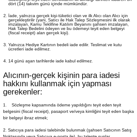
dört (14) takvim günü içinde mümkündür.
İade, yalnızca gerçek kişi-tüketici olan ve ilk Alıcı olan Alıcı için
gerçekleştirilir (yani, Satıcı ile Hak Talep Sözleşmesini ilk olarak
imzalayan, Kamu Teklifine Katılım Beyanını şahsen imzalayan,
Hak Talep Bedelini ödeyen ve bu ödemeyi teyit eden belgeyi
(fiscal receipt) alan gerçek kişi).
Yalnızca Hediye Kartının bedeli iade edilir. Teslimat ve kutu
ücretleri iade edilmez.
14 günü aşan tarihlerde iade kabul edilmez.
Alıcının-gerçek kişinin para iadesi
hakkını kullanmak için yapması
gerekenler:
1. Sözleşme kapsamında ödeme yapıldığını teyit eden teyit
belgesini (fiscal receipt), pasaport ve/veya kimliğini teyit eden başka
bir belgeyi ibraz etmek;
2. Satıcıya para iadesi talebinde bulunmak (şahsen Satıcının Satış
Noktasında veya Satıcıya e-posta ile), bu talepte şunlar