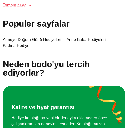
Tamamını aç
Online Suluboya Kursu
500 TL
Popüler sayfalar
Online Temel Karakalem Kursu
750 TL
Anneye Doğum Günü Hediyeleri
Anne Baba Hediyeleri
Online Heykel Kursu
750 TL
Kadına Hediye
Online Resim Kursu
750 TL
Neden bodo'yu tercih
ediyorlar?
Online Temel Sanat Tarihi Eğitimi
750 TL
Kalite ve fiyat garantisi
Hediye kataloğuna yeni bir deneyim eklemeden önce
çalışanlarımız o deneyimi test eder. Kataloğumuzda